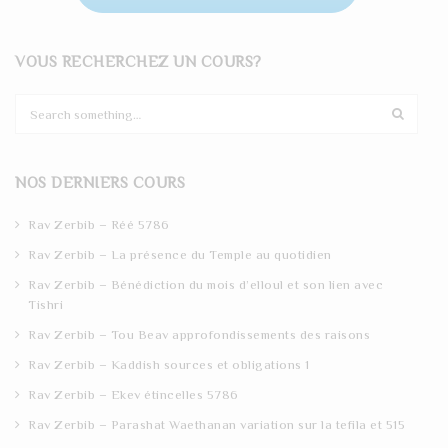
VOUS RECHERCHEZ UN COURS?
S
e
a
r
NOS DERNIERS COURS
c
h
Rav Zerbib – Réé 5786
Rav Zerbib – La présence du Temple au quotidien
Rav Zerbib – Bénédiction du mois d’elloul et son lien avec
Tishri
Rav Zerbib – Tou Beav approfondissements des raisons
Rav Zerbib – Kaddish sources et obligations 1
Rav Zerbib – Ekev étincelles 5786
Rav Zerbib – Parashat Waethanan variation sur la tefila et 515