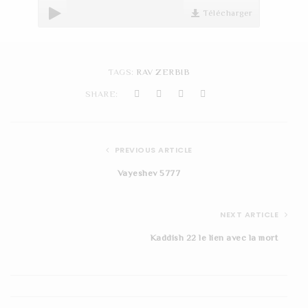
t
Télécharger
i
o
TAGS:
RAV ZERBIB
n
SHARE:
PREVIOUS ARTICLE
Vayeshev 5777
NEXT ARTICLE
Kaddish 22 le lien avec la mort