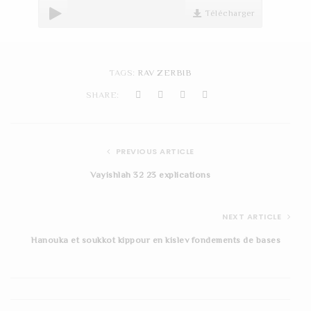
t
Télécharger
i
o
TAGS:
RAV ZERBIB
n
SHARE:
PREVIOUS ARTICLE
Vayishlah 32 23 explications
NEXT ARTICLE
Hanouka et soukkot kippour en kislev fondements de bases