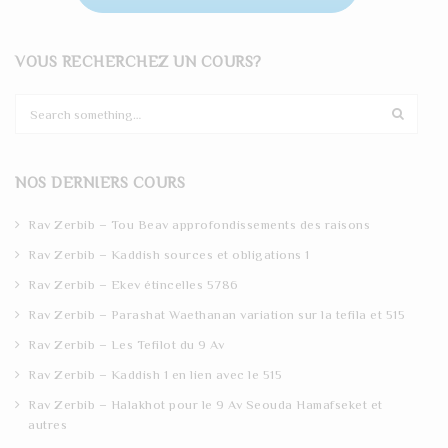
VOUS RECHERCHEZ UN COURS?
S
e
a
r
NOS DERNIERS COURS
c
h
Rav Zerbib – Tou Beav approfondissements des raisons
Rav Zerbib – Kaddish sources et obligations 1
Rav Zerbib – Ekev étincelles 5786
Rav Zerbib – Parashat Waethanan variation sur la tefila et 515
Rav Zerbib – Les Tefilot du 9 Av
Rav Zerbib – Kaddish 1 en lien avec le 515
Rav Zerbib – Halakhot pour le 9 Av Seouda Hamafseket et
autres