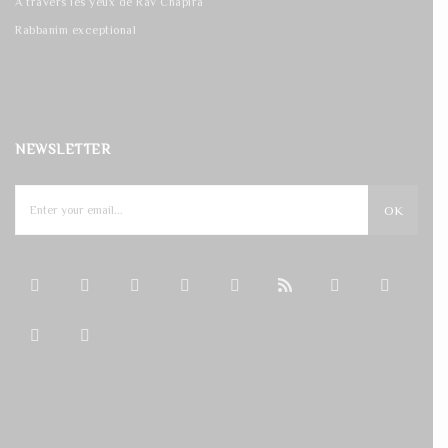
A travers les yeux de Rav Chapira
Rabbanim exceptional
NEWSLETTER
OK