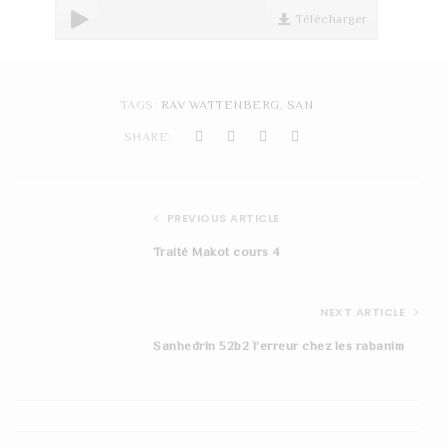
t
Télécharger
i
o
TAGS:
RAV WATTENBERG
,
SAN
n
SHARE:
PREVIOUS ARTICLE
Traité Makot cours 4
NEXT ARTICLE
Sanhedrin 52b2 l’erreur chez les rabanim