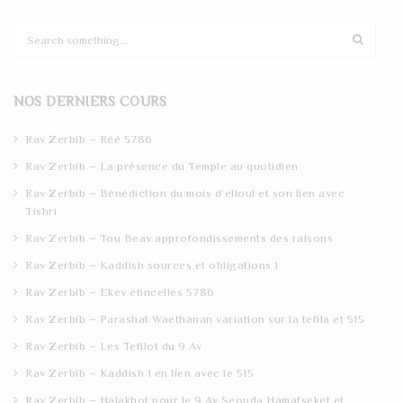
S
e
a
r
NOS DERNIERS COURS
c
h
Rav Zerbib – Réé 5786
Rav Zerbib – La présence du Temple au quotidien
Rav Zerbib – Bénédiction du mois d’elloul et son lien avec
Tishri
Rav Zerbib – Tou Beav approfondissements des raisons
Rav Zerbib – Kaddish sources et obligations 1
Rav Zerbib – Ekev étincelles 5786
Rav Zerbib – Parashat Waethanan variation sur la tefila et 515
Rav Zerbib – Les Tefilot du 9 Av
Rav Zerbib – Kaddish 1 en lien avec le 515
Rav Zerbib – Halakhot pour le 9 Av Seouda Hamafseket et