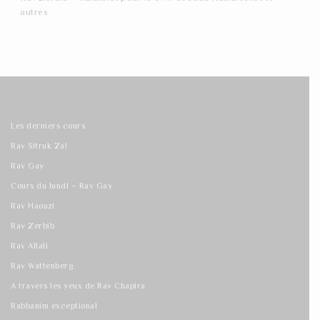
autres
Les derniers cours
Rav Sitruk Zal
Rav Gay
Cours du lundi – Rav Gay
Rav Haouzi
Rav Zerbib
Rav Allali
Rav Wattenberg
A travers les yeux de Rav Chapira
Rabbanim exceptional