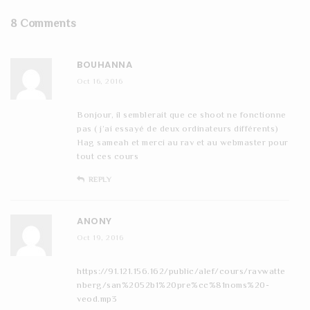
8 Comments
BOUHANNA
Oct 16, 2016
Bonjour, il semblerait que ce shoot ne fonctionne
pas ( j’ai essayé de deux ordinateurs différents)
Hag sameah et merci au rav et au webmaster pour
tout ces cours
REPLY
ANONY
Oct 19, 2016
https://91.121.156.162/public/alef/cours/ravwatte
nberg/san%2052b1%20pre%cc%81noms%20-
veod.mp3