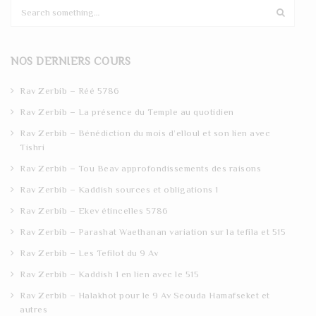
S
e
a
r
NOS DERNIERS COURS
c
h
Rav Zerbib – Réé 5786
Rav Zerbib – La présence du Temple au quotidien
Rav Zerbib – Bénédiction du mois d’elloul et son lien avec
Tishri
Rav Zerbib – Tou Beav approfondissements des raisons
Rav Zerbib – Kaddish sources et obligations 1
Rav Zerbib – Ekev étincelles 5786
Rav Zerbib – Parashat Waethanan variation sur la tefila et 515
Rav Zerbib – Les Tefilot du 9 Av
Rav Zerbib – Kaddish 1 en lien avec le 515
Rav Zerbib – Halakhot pour le 9 Av Seouda Hamafseket et
autres