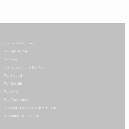
Les derniers cours
Rav Sitruk Zal
Rav Gay
Cours du lundi – Rav Gay
Rav Haouzi
Rav Zerbib
Rav Allali
Rav Wattenberg
A travers les yeux de Rav Chapira
Rabbanim exceptional