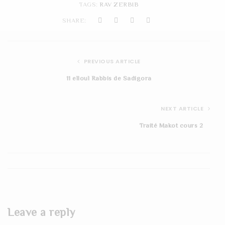
TAGS:
RAV ZERBIB
t
SHARE:
i
o
PREVIOUS ARTICLE
n
11 elloul Rabbis de Sadigora
NEXT ARTICLE
Traité Makot cours 2
Leave a reply