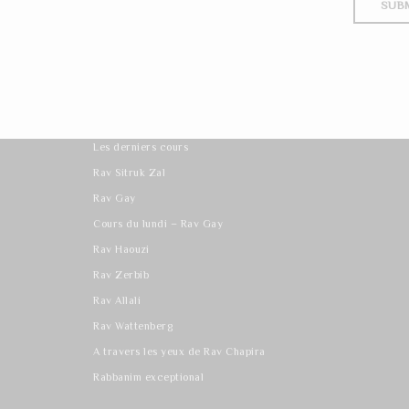
Les derniers cours
Rav Sitruk Zal
Rav Gay
Cours du lundi – Rav Gay
Rav Haouzi
Rav Zerbib
Rav Allali
Rav Wattenberg
A travers les yeux de Rav Chapira
Rabbanim exceptional