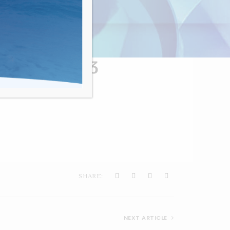
nvivialité"
NDANT LES 3
SHARE:
NEXT ARTICLE