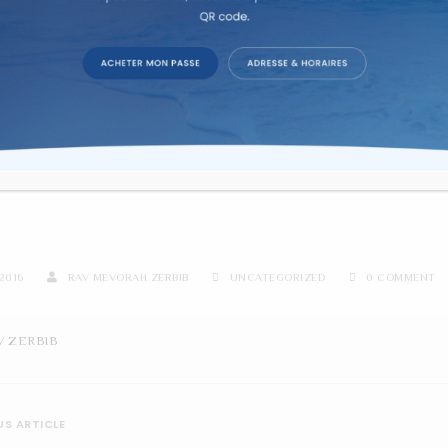
re d'étude sur texte dans la co
ERDICTION DE MUSIQUE PE
MAINES
2016
RAV MEVORAH ZERBIB
UNCATEGORIZED
0 COMMENT
V ZERBIB
S ARTICLE