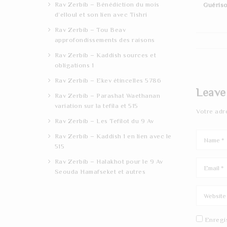
Rav Zerbib – Bénédiction du mois
Guériso
d’elloul et son lien avec Tishri
Rav Zerbib – Tou Beav
approfondissements des raisons
Rav Zerbib – Kaddish sources et
obligations 1
Rav Zerbib – Ekev étincelles 5786
Leave
Rav Zerbib – Parashat Waethanan
variation sur la tefila et 515
Votre adr
Rav Zerbib – Les Tefilot du 9 Av
Rav Zerbib – Kaddish 1 en lien avec le
515
Rav Zerbib – Halakhot pour le 9 Av
Seouda Hamafseket et autres
Enregi