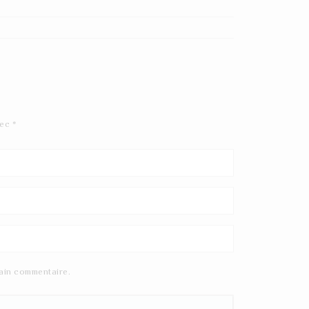
vec
*
ain commentaire.