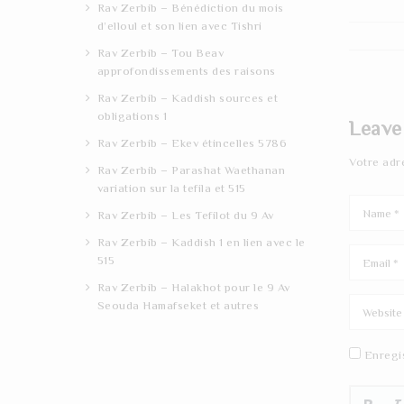
Rav Zerbib – Bénédiction du mois
d’elloul et son lien avec Tishri
Rav Zerbib – Tou Beav
approfondissements des raisons
Rav Zerbib – Kaddish sources et
obligations 1
Leave
Rav Zerbib – Ekev étincelles 5786
Votre adr
Rav Zerbib – Parashat Waethanan
variation sur la tefila et 515
Rav Zerbib – Les Tefilot du 9 Av
Rav Zerbib – Kaddish 1 en lien avec le
515
Rav Zerbib – Halakhot pour le 9 Av
Seouda Hamafseket et autres
Enregi