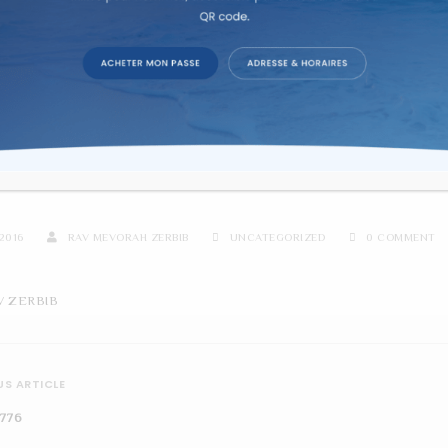
re d'étude sur texte dans la co
AK 3 DIVRÉ TORA POUR LA 
2016
RAV MEVORAH ZERBIB
UNCATEGORIZED
0 COMMENT
V ZERBIB
S ARTICLE
5776