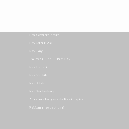
Les derniers cours
Rav Sitruk Zal
Rav Gay
Cours du lundi – Rav Gay
Rav Haouzi
Rav Zerbib
Rav Allali
Rav Wattenberg
A travers les yeux de Rav Chapira
Rabbanim exceptional