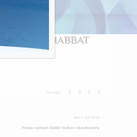
nvivialité"
TABLE DE SHABBAT
SHARE:
NEXT ARTICLE
Pinhas suivant Rabbi Yaakov Abouhassira