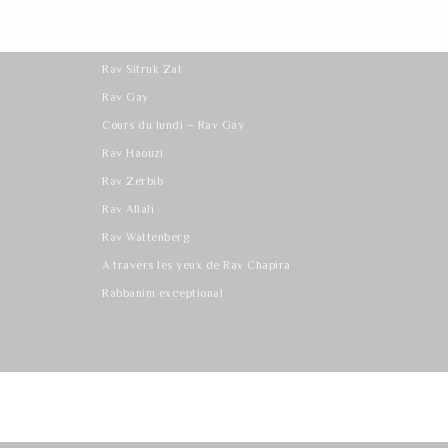
Les derniers cours
Rav Sitruk Zal
Rav Gay
Cours du lundi – Rav Gay
Rav Haouzi
Rav Zerbib
Rav Allali
Rav Wattenberg
A travers les yeux de Rav Chapira
Rabbanim exceptional