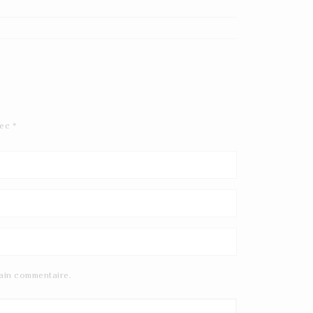
vec
*
ain commentaire.