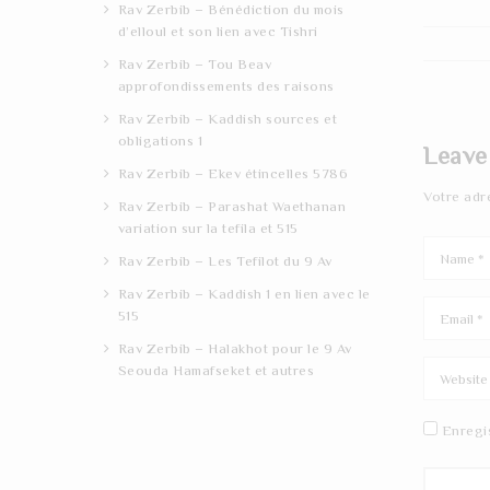
Rav Zerbib – Bénédiction du mois
d’elloul et son lien avec Tishri
Rav Zerbib – Tou Beav
approfondissements des raisons
Rav Zerbib – Kaddish sources et
obligations 1
Leave
Rav Zerbib – Ekev étincelles 5786
Votre adr
Rav Zerbib – Parashat Waethanan
variation sur la tefila et 515
Rav Zerbib – Les Tefilot du 9 Av
Rav Zerbib – Kaddish 1 en lien avec le
515
Rav Zerbib – Halakhot pour le 9 Av
Seouda Hamafseket et autres
Enregi