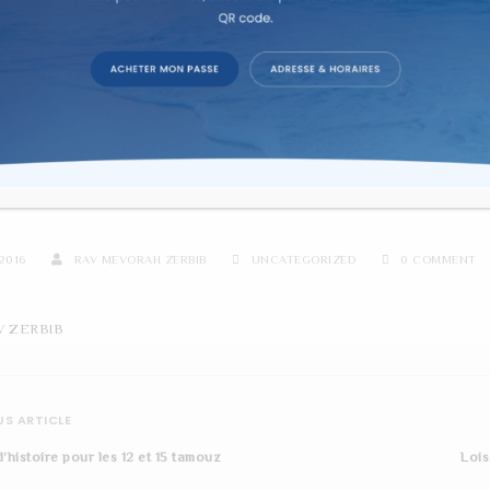
re d'étude sur texte dans la co
HA MUSIQUE ET HOURBAN
2016
RAV MEVORAH ZERBIB
UNCATEGORIZED
0 COMMENT
V ZERBIB
S ARTICLE
d’histoire pour les 12 et 15 tamouz
Lois