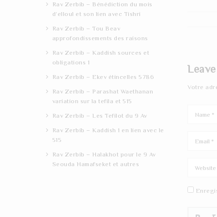
Rav Zerbib – Bénédiction du mois
d’elloul et son lien avec Tishri
Rav Zerbib – Tou Beav
approfondissements des raisons
Rav Zerbib – Kaddish sources et
obligations 1
Leave
Rav Zerbib – Ekev étincelles 5786
Votre adr
Rav Zerbib – Parashat Waethanan
variation sur la tefila et 515
Rav Zerbib – Les Tefilot du 9 Av
Rav Zerbib – Kaddish 1 en lien avec le
515
Rav Zerbib – Halakhot pour le 9 Av
Seouda Hamafseket et autres
Enregi