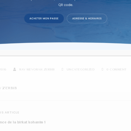
re d'étude sur texte dans la co
KAT PERLES 5776
2016
RAV MEVORAH ZERBIB
UNCATEGORIZED
0 COMMENT
V ZERBIB
S ARTICLE
nce de la birkat kohanim 1