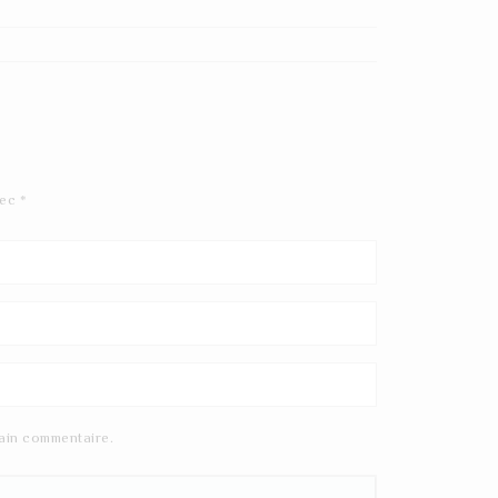
vec
*
ain commentaire.