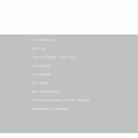
Les derniers cours
Rav Sitruk Zal
Rav Gay
Cours du lundi – Rav Gay
Rav Haouzi
Rav Zerbib
Rav Allali
Rav Wattenberg
A travers les yeux de Rav Chapira
Rabbanim exceptional