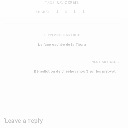
TAGS:
RAV ZERBIB
t
SHARE:
i
o
PREVIOUS ARTICLE
n
La face cachée de la Thora
NEXT ARTICLE
Bénédiction de chééheyanou 3 sur les mistwot
Leave a reply