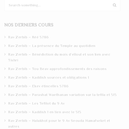
S
e
a
r
NOS DERNIERS COURS
c
h
Rav Zerbib – Réé 5786
Rav Zerbib – La présence du Temple au quotidien
Rav Zerbib – Bénédiction du mois d’elloul et son lien avec
Tishri
Rav Zerbib – Tou Beav approfondissements des raisons
Rav Zerbib – Kaddish sources et obligations 1
Rav Zerbib – Ekev étincelles 5786
Rav Zerbib – Parashat Waethanan variation sur la tefila et 515
Rav Zerbib – Les Tefilot du 9 Av
Rav Zerbib – Kaddish 1 en lien avec le 515
Rav Zerbib – Halakhot pour le 9 Av Seouda Hamafseket et
autres