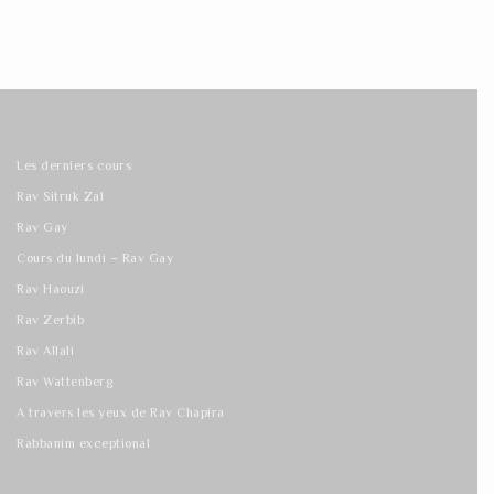
Les derniers cours
Rav Sitruk Zal
Rav Gay
Cours du lundi – Rav Gay
Rav Haouzi
Rav Zerbib
Rav Allali
Rav Wattenberg
A travers les yeux de Rav Chapira
Rabbanim exceptional