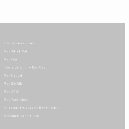
Les derniers cours
Rav Sitruk Zal
Rav Gay
Cours du lundi – Rav Gay
Rav Haouzi
Rav Zerbib
Rav Allali
Rav Wattenberg
A travers les yeux de Rav Chapira
Rabbanim exceptional