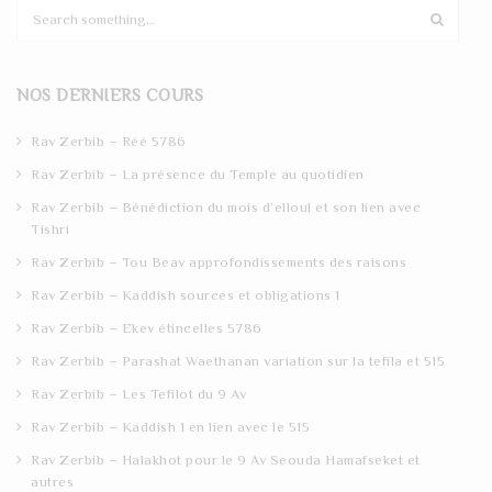
S
e
a
r
NOS DERNIERS COURS
c
h
Rav Zerbib – Réé 5786
Rav Zerbib – La présence du Temple au quotidien
Rav Zerbib – Bénédiction du mois d’elloul et son lien avec
Tishri
Rav Zerbib – Tou Beav approfondissements des raisons
Rav Zerbib – Kaddish sources et obligations 1
Rav Zerbib – Ekev étincelles 5786
Rav Zerbib – Parashat Waethanan variation sur la tefila et 515
Rav Zerbib – Les Tefilot du 9 Av
Rav Zerbib – Kaddish 1 en lien avec le 515
Rav Zerbib – Halakhot pour le 9 Av Seouda Hamafseket et
autres