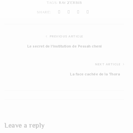
TAGS:
RAV ZERBIB
t
SHARE:
i
o
PREVIOUS ARTICLE
n
Le secret de l’institution de Pessah cheni
NEXT ARTICLE
La face cachée de la Thora
Leave a reply