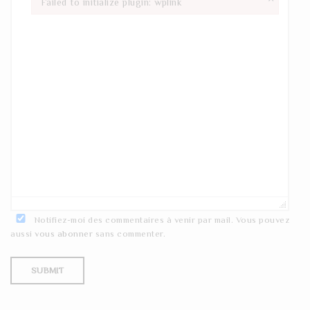
Failed to initialize plugin: wplink
Failed to initialize plugin: wplink
Notifiez-moi des commentaires à venir par mail. Vous pouvez
aussi
vous abonner
sans commenter.