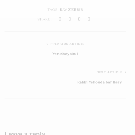
t
TAGS:
RAV ZERBIB
i
SHARE:
o
n
PREVIOUS ARTICLE
Yerushayaim 1
NEXT ARTICLE
Rabbi Yehouda bar Ilaay
Leave a reply