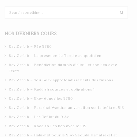
S
e
a
r
NOS DERNIERS COURS
c
h
Rav Zerbib – Réé 5786
Rav Zerbib – La présence du Temple au quotidien
Rav Zerbib – Bénédiction du mois d’elloul et son lien avec
Tishri
Rav Zerbib – Tou Beav approfondissements des raisons
Rav Zerbib – Kaddish sources et obligations 1
Rav Zerbib – Ekev étincelles 5786
Rav Zerbib – Parashat Waethanan variation sur la tefila et 515
Rav Zerbib – Les Tefilot du 9 Av
Rav Zerbib – Kaddish 1 en lien avec le 515
Rav Zerbib – Halakhot pour le 9 Av Seouda Hamafseket et