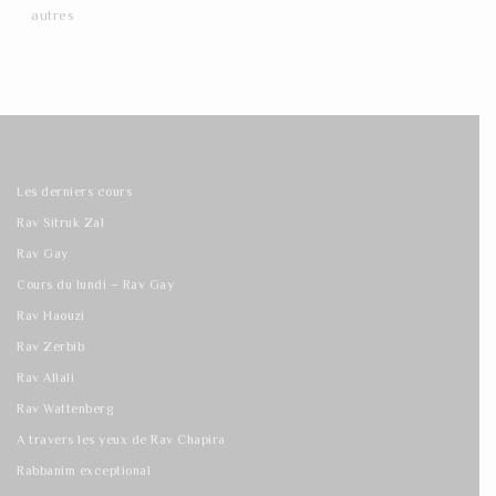
autres
Les derniers cours
Rav Sitruk Zal
Rav Gay
Cours du lundi – Rav Gay
Rav Haouzi
Rav Zerbib
Rav Allali
Rav Wattenberg
A travers les yeux de Rav Chapira
Rabbanim exceptional