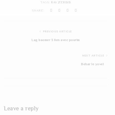
TAGS:
RAV ZERBIB
t
SHARE:
i
o
PREVIOUS ARTICLE
n
Lag baomer 3 lien avec pourim
NEXT ARTICLE
Behar le yovel
Leave a reply