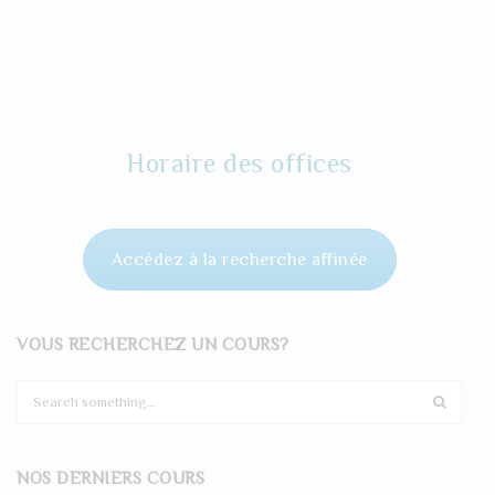
Horaire des offices
Accédez à la recherche affinée
VOUS RECHERCHEZ UN COURS?
S
e
a
r
NOS DERNIERS COURS
c