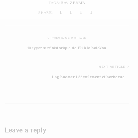
TAGS:
RAV ZERBIB
t
SHARE:
i
o
PREVIOUS ARTICLE
n
10 iyyar surf historique de Eli à la halakha
NEXT ARTICLE
Lag baomer 1 dévoilement et barbecue
Leave a reply