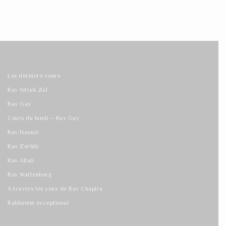
Les derniers cours
Rav Sitruk Zal
Rav Gay
Cours du lundi – Rav Gay
Rav Haouzi
Rav Zerbib
Rav Allali
Rav Wattenberg
A travers les yeux de Rav Chapira
Rabbanim exceptional