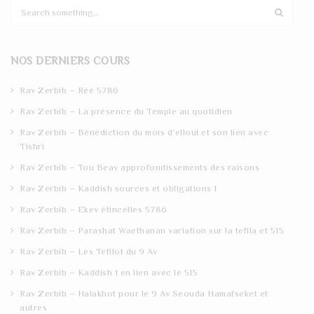
S
e
a
r
NOS DERNIERS COURS
c
h
Rav Zerbib – Réé 5786
Rav Zerbib – La présence du Temple au quotidien
Rav Zerbib – Bénédiction du mois d’elloul et son lien avec
Tishri
Rav Zerbib – Tou Beav approfondissements des raisons
Rav Zerbib – Kaddish sources et obligations 1
Rav Zerbib – Ekev étincelles 5786
Rav Zerbib – Parashat Waethanan variation sur la tefila et 515
Rav Zerbib – Les Tefilot du 9 Av
Rav Zerbib – Kaddish 1 en lien avec le 515
Rav Zerbib – Halakhot pour le 9 Av Seouda Hamafseket et
autres