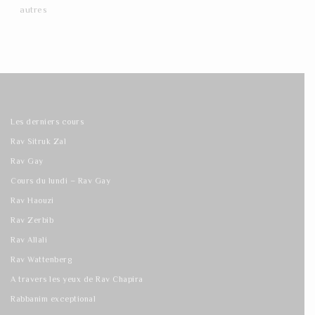
autres
Les derniers cours
Rav Sitruk Zal
Rav Gay
Cours du lundi – Rav Gay
Rav Haouzi
Rav Zerbib
Rav Allali
Rav Wattenberg
A travers les yeux de Rav Chapira
Rabbanim exceptional