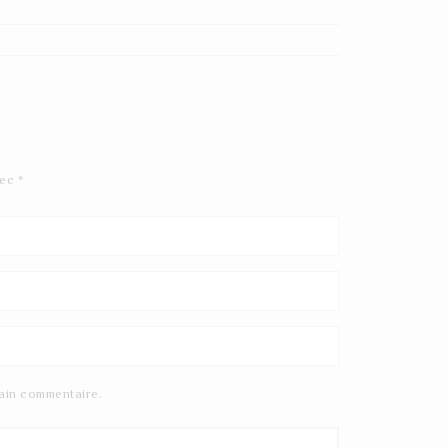
vec
*
ain commentaire.