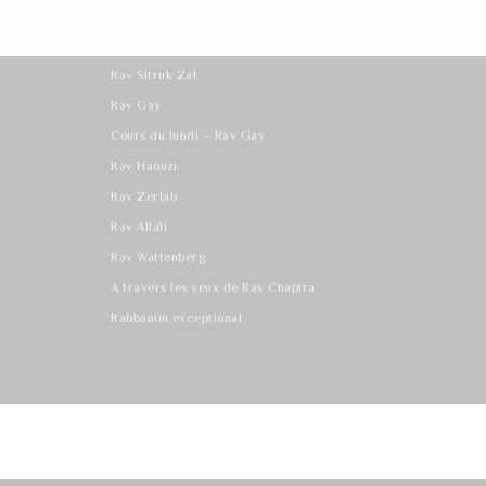
Les derniers cours
Rav Sitruk Zal
Rav Gay
Cours du lundi – Rav Gay
Rav Haouzi
Rav Zerbib
Rav Allali
Rav Wattenberg
A travers les yeux de Rav Chapira
Rabbanim exceptional