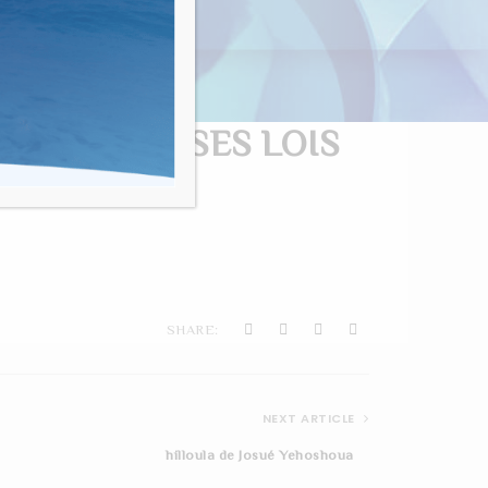
nvivialité"
LOUANGE, SES LOIS
SHARE:
NEXT ARTICLE
hilloula de Josué Yehoshoua