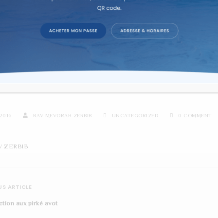
re d'étude sur texte dans la co
INOU LESHABEAH LA BELLE 
2016
RAV MEVORAH ZERBIB
UNCATEGORIZED
0 COMMENT
V ZERBIB
S ARTICLE
ction aux pirké avot