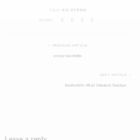
t
TAGS:
RAV ZERBIB
i
SHARE:
o
n
PREVIOUS ARTICLE
erouv tavchilin
NEXT ARTICLE
Sanhedrin 48a2 Simanei Hashas
Leave a reply