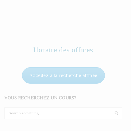
Horaire des offices
Accédez à la recherche affinée
VOUS RECHERCHEZ UN COURS?
S
e
a
r