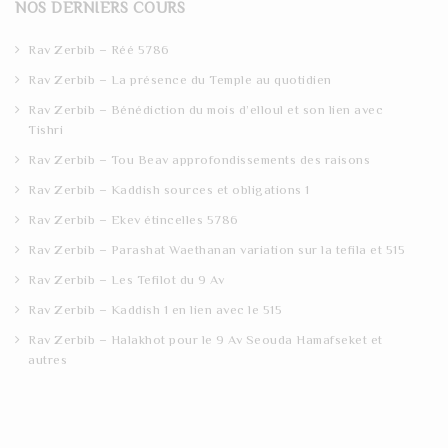
NOS DERNIERS COURS
c
h
Rav Zerbib – Réé 5786
Rav Zerbib – La présence du Temple au quotidien
Rav Zerbib – Bénédiction du mois d’elloul et son lien avec
Tishri
Rav Zerbib – Tou Beav approfondissements des raisons
Rav Zerbib – Kaddish sources et obligations 1
Rav Zerbib – Ekev étincelles 5786
Rav Zerbib – Parashat Waethanan variation sur la tefila et 515
Rav Zerbib – Les Tefilot du 9 Av
Rav Zerbib – Kaddish 1 en lien avec le 515
Rav Zerbib – Halakhot pour le 9 Av Seouda Hamafseket et
autres