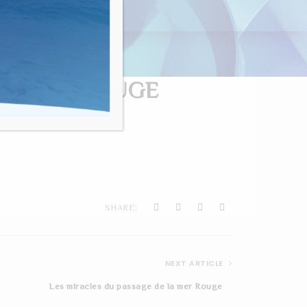
nvivialité"
 LA MER ROUGE
SHARE:
NEXT ARTICLE
Les miracles du passage de la mer Rouge