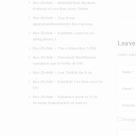
Rav Zerbib – Bénédiction du mois
d’elloul et son lien avec Tishri
Rav Zerbib – Tou Beav
approfondissements des raisons
Rav Zerbib – Kaddish sources et
obligations 1
Leave
Rav Zerbib – Ekev étincelles 5786
Votre adr
Rav Zerbib – Parashat Waethanan
variation sur la tefila et 515
Rav Zerbib – Les Tefilot du 9 Av
Rav Zerbib – Kaddish 1 en lien avec le
515
Rav Zerbib – Halakhot pour le 9 Av
Seouda Hamafseket et autres
Enregi