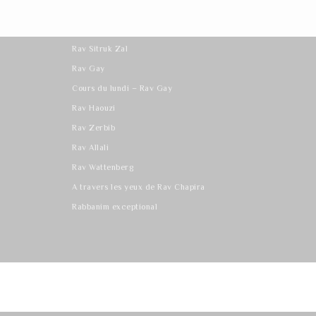
Les derniers cours
Rav Sitruk Zal
Rav Gay
Cours du lundi – Rav Gay
Rav Haouzi
Rav Zerbib
Rav Allali
Rav Wattenberg
A travers les yeux de Rav Chapira
Rabbanim exceptional