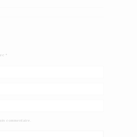
vec
*
ain commentaire.