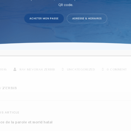
re d'étude sur texte dans la co
 MIRACLES DU PASSAGE DE
2016
RAV MEVORAH ZERBIB
UNCATEGORIZED
0 COMMENT
V ZERBIB
S ARTICLE
ce de la parole et morid hatal