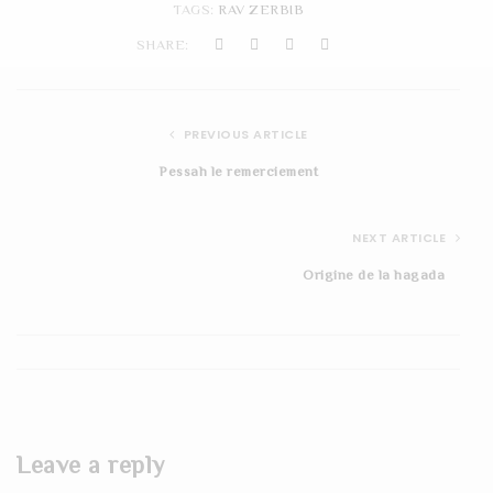
TAGS:
RAV ZERBIB
t
SHARE:
i
o
PREVIOUS ARTICLE
n
Pessah le remerciement
NEXT ARTICLE
Origine de la hagada
Leave a reply