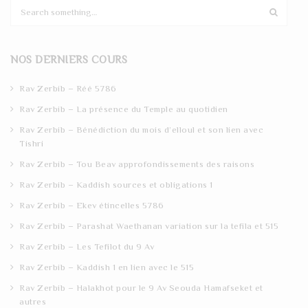
S
e
a
r
NOS DERNIERS COURS
c
h
Rav Zerbib – Réé 5786
Rav Zerbib – La présence du Temple au quotidien
Rav Zerbib – Bénédiction du mois d’elloul et son lien avec
Tishri
Rav Zerbib – Tou Beav approfondissements des raisons
Rav Zerbib – Kaddish sources et obligations 1
Rav Zerbib – Ekev étincelles 5786
Rav Zerbib – Parashat Waethanan variation sur la tefila et 515
Rav Zerbib – Les Tefilot du 9 Av
Rav Zerbib – Kaddish 1 en lien avec le 515
Rav Zerbib – Halakhot pour le 9 Av Seouda Hamafseket et
autres