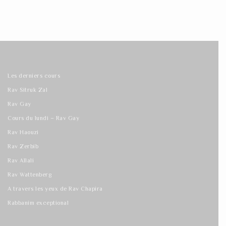
Les derniers cours
Rav Sitruk Zal
Rav Gay
Cours du lundi – Rav Gay
Rav Haouzi
Rav Zerbib
Rav Allali
Rav Wattenberg
A travers les yeux de Rav Chapira
Rabbanim exceptional