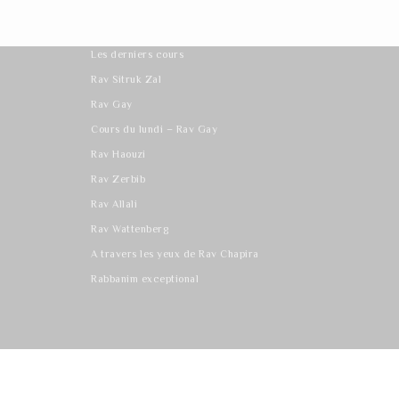
Les derniers cours
Rav Sitruk Zal
Rav Gay
Cours du lundi – Rav Gay
Rav Haouzi
Rav Zerbib
Rav Allali
Rav Wattenberg
A travers les yeux de Rav Chapira
Rabbanim exceptional