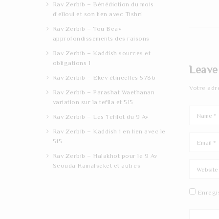
Rav Zerbib – Bénédiction du mois
d’elloul et son lien avec Tishri
Rav Zerbib – Tou Beav
approfondissements des raisons
Rav Zerbib – Kaddish sources et
obligations 1
Leave
Rav Zerbib – Ekev étincelles 5786
Votre adr
Rav Zerbib – Parashat Waethanan
variation sur la tefila et 515
Rav Zerbib – Les Tefilot du 9 Av
Rav Zerbib – Kaddish 1 en lien avec le
515
Rav Zerbib – Halakhot pour le 9 Av
Seouda Hamafseket et autres
Enregi