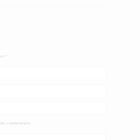
vec
*
ain commentaire.