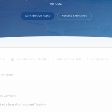
re d'étude sur texte dans la co
ERINAGE 4 GÉNÉRAL
2016
RAV MEVORAH ZERBIB
UNCATEGORIZED
0 COMMENT
V ZERBIB
S ARTICLE
é et séparation suivant Yaakov