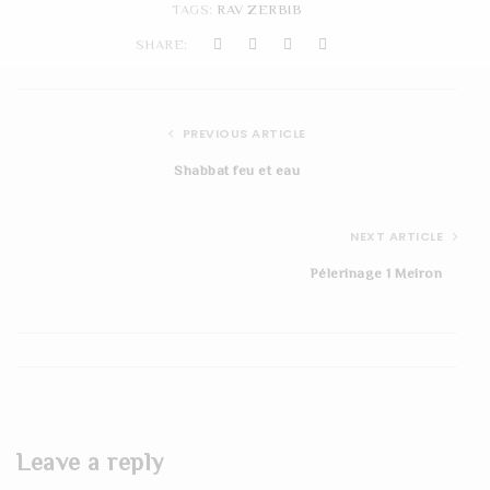
TAGS:
RAV ZERBIB
t
SHARE:
i
o
PREVIOUS ARTICLE
n
Shabbat feu et eau
NEXT ARTICLE
Pélerinage 1 Meiron
Leave a reply