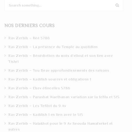
S
e
a
r
NOS DERNIERS COURS
c
h
Rav Zerbib – Réé 5786
Rav Zerbib – La présence du Temple au quotidien
Rav Zerbib – Bénédiction du mois d’elloul et son lien avec
Tishri
Rav Zerbib – Tou Beav approfondissements des raisons
Rav Zerbib – Kaddish sources et obligations 1
Rav Zerbib – Ekev étincelles 5786
Rav Zerbib – Parashat Waethanan variation sur la tefila et 515
Rav Zerbib – Les Tefilot du 9 Av
Rav Zerbib – Kaddish 1 en lien avec le 515
Rav Zerbib – Halakhot pour le 9 Av Seouda Hamafseket et
autres