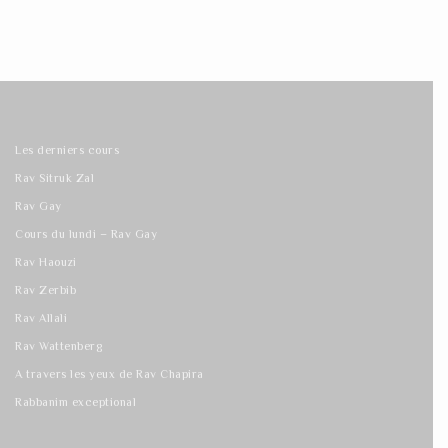
Les derniers cours
Rav Sitruk Zal
Rav Gay
Cours du lundi – Rav Gay
Rav Haouzi
Rav Zerbib
Rav Allali
Rav Wattenberg
A travers les yeux de Rav Chapira
Rabbanim exceptional