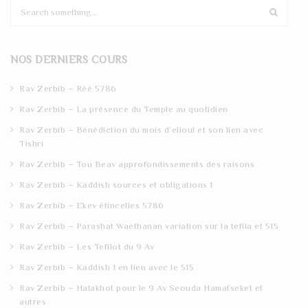
S
e
a
r
NOS DERNIERS COURS
c
h
Rav Zerbib – Réé 5786
Rav Zerbib – La présence du Temple au quotidien
Rav Zerbib – Bénédiction du mois d’elloul et son lien avec
Tishri
Rav Zerbib – Tou Beav approfondissements des raisons
Rav Zerbib – Kaddish sources et obligations 1
Rav Zerbib – Ekev étincelles 5786
Rav Zerbib – Parashat Waethanan variation sur la tefila et 515
Rav Zerbib – Les Tefilot du 9 Av
Rav Zerbib – Kaddish 1 en lien avec le 515
Rav Zerbib – Halakhot pour le 9 Av Seouda Hamafseket et
autres