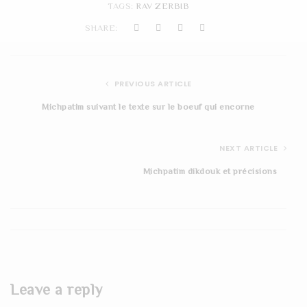
TAGS:
RAV ZERBIB
t
SHARE:
i
o
PREVIOUS ARTICLE
n
Michpatim suivant le texte sur le boeuf qui encorne
NEXT ARTICLE
Michpatim dikdouk et précisions
Leave a reply