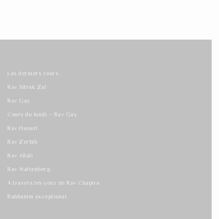
Les derniers cours
Rav Sitruk Zal
Rav Gay
Cours du lundi – Rav Gay
Rav Haouzi
Rav Zerbib
Rav Allali
Rav Wattenberg
A travers les yeux de Rav Chapira
Rabbanim exceptional