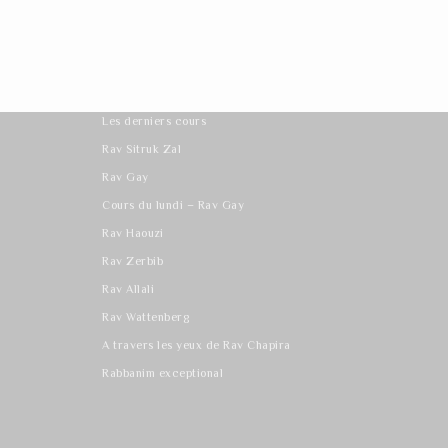
Les derniers cours
Rav Sitruk Zal
Rav Gay
Cours du lundi – Rav Gay
Rav Haouzi
Rav Zerbib
Rav Allali
Rav Wattenberg
A travers les yeux de Rav Chapira
Rabbanim exceptional