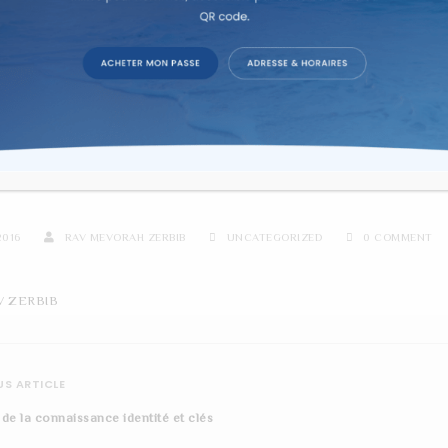
re d'étude sur texte dans la co
RO LECTURE EXPLIQUÉE G
2016
RAV MEVORAH ZERBIB
UNCATEGORIZED
0 COMMENT
V ZERBIB
S ARTICLE
t de la connaissance identité et clés