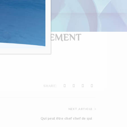
nvivialité"
RAMMATICALEMENT
SHARE:
NEXT ARTICLE
Qui peut être chef chef de qui