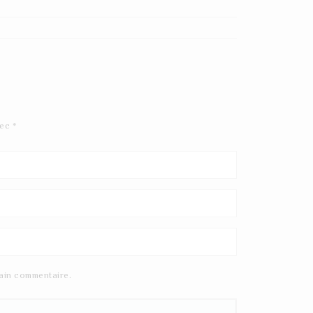
vec
*
ain commentaire.