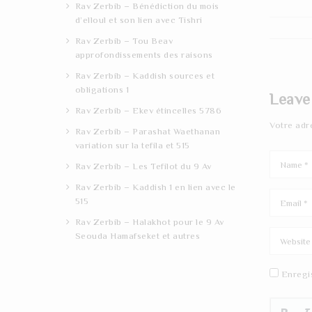
Rav Zerbib – Bénédiction du mois
d’elloul et son lien avec Tishri
Rav Zerbib – Tou Beav
approfondissements des raisons
Rav Zerbib – Kaddish sources et
obligations 1
Leave
Rav Zerbib – Ekev étincelles 5786
Votre adr
Rav Zerbib – Parashat Waethanan
variation sur la tefila et 515
Rav Zerbib – Les Tefilot du 9 Av
Rav Zerbib – Kaddish 1 en lien avec le
515
Rav Zerbib – Halakhot pour le 9 Av
Seouda Hamafseket et autres
Enregi