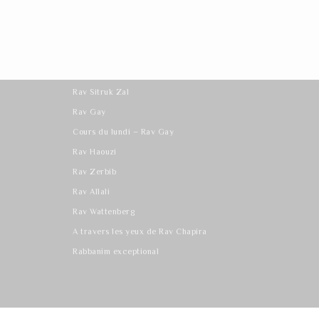
Les derniers cours
Rav Sitruk Zal
Rav Gay
Cours du lundi – Rav Gay
Rav Haouzi
Rav Zerbib
Rav Allali
Rav Wattenberg
A travers les yeux de Rav Chapira
Rabbanim exceptional