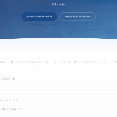
re d'étude sur texte dans la co
DISH 9, LE 7ET LA SAINTET
2016
RAV MEVORAH ZERBIB
KADDISH
,
UNCATEGORIZED
0 CO
V ZERBIB
S ARTICLE
 10, l’arameen