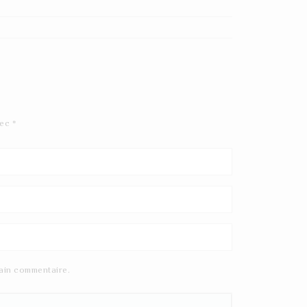
vec
*
ain commentaire.