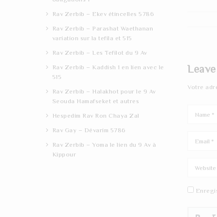
Rav Zerbib – Ekev étincelles 5786
Rav Zerbib – Parashat Waethanan
variation sur la tefila et 515
Rav Zerbib – Les Tefilot du 9 Av
Leave
Rav Zerbib – Kaddish 1 en lien avec le
515
Votre adr
Rav Zerbib – Halakhot pour le 9 Av
Seouda Hamafseket et autres
Hespedim Rav Ron Chaya Zal
Rav Gay – Dévarim 5786
Rav Zerbib – Yoma le lien du 9 Av à
Kippour
Enregi