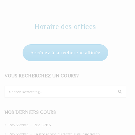
Horaire des offices
Accédez à la recherche affinée
VOUS RECHERCHEZ UN COURS?
S
e
a
r
NOS DERNIERS COURS
c
h
Rav Zerbib – Réé 5786
Rav Zerbib – La présence du Temple au quotidien