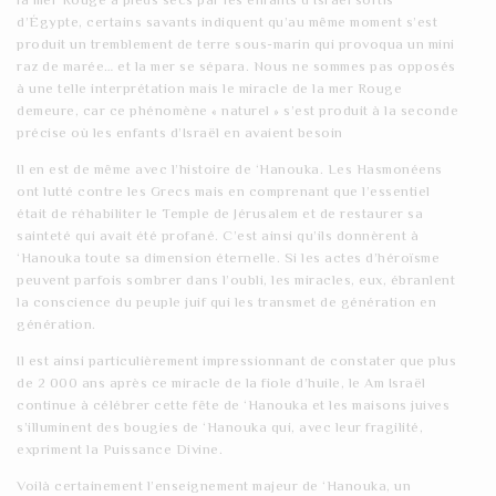
d’Égypte, certains savants indiquent qu’au même moment s’est
produit un tremblement de terre sous-marin qui provoqua un mini
raz de marée… et la mer se sépara. Nous ne sommes pas opposés
à une telle interprétation mais le miracle de la mer Rouge
demeure, car ce phénomène « naturel » s’est produit à la seconde
précise où les enfants d’Israël en avaient besoin
Il en est de même avec l’histoire de ‘Hanouka. Les Hasmonéens
ont lutté contre les Grecs mais en comprenant que l’essentiel
était de réhabiliter le Temple de Jérusalem et de restaurer sa
sainteté qui avait été profané. C’est ainsi qu’ils donnèrent à
‘Hanouka toute sa dimension éternelle. Si les actes d’héroïsme
peuvent parfois sombrer dans l’oubli, les miracles, eux, ébranlent
la conscience du peuple juif qui les transmet de génération en
génération.
Il est ainsi particulièrement impressionnant de constater que plus
de 2 000 ans après ce miracle de la fiole d’huile, le Am Israël
continue à célébrer cette fête de ‘Hanouka et les maisons juives
s’illuminent des bougies de ‘Hanouka qui, avec leur fragilité,
expriment la Puissance Divine.
Voilà certainement l’enseignement majeur de ‘Hanouka, un