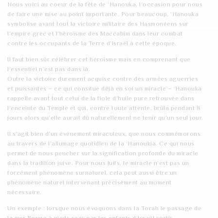
Nous voici au coeur de la fête de ‘Hanouka, l’occasion pour nous
t
de faire une mise au point importante. Pour beaucoup, ‘Hanouka
symbolise avant tout la victoire militaire des Hasmonéens sur
i
l’empire grec et l’héroïsme des Maccabim dans leur combat
o
contre les occupants de la Terre d’Israël à cette époque.
Il faut bien sûr célébrer cet héroïsme mais en comprenant que
n
l’essentiel n’est pas dans là.
Outre la victoire durement acquise contre des armées aguerries
et puissantes – ce qui consitue déjà en soi un miracle – ‘Hanouka
rappelle avant tout celui de la fiole d’huile pure retrouvée dans
l’enceinte du Temple et qui, contre toute attente, brûla pendant 8
jours alors qu’elle aurait dû naturellement ne tenir qu’un seul jour.
Il s’agit bien d’un événement miraculeux, que nous commémorons
au travers de l’allumage quotidien de la ‘Hanoukia. Ce qui nous
permet de nous pencher sur la signification profonde du miracle
dans la tradition juive. Pour nous Juifs, le miracle n’est pas un
forcément phénomène surnaturel, cela peut aussi être un
phénomène naturel intervenant précisément au moment
nécessaire.
Un exemple : lorsque nous évoquons dans la Torah le passage de
la mer Rouge à pieds secs par les enfants d’Israël sortis