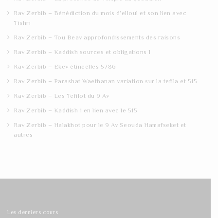
Rav Zerbib – Bénédiction du mois d’elloul et son lien avec
Tishri
Rav Zerbib – Tou Beav approfondissements des raisons
Rav Zerbib – Kaddish sources et obligations 1
Rav Zerbib – Ekev étincelles 5786
Rav Zerbib – Parashat Waethanan variation sur la tefila et 515
Rav Zerbib – Les Tefilot du 9 Av
Rav Zerbib – Kaddish 1 en lien avec le 515
Rav Zerbib – Halakhot pour le 9 Av Seouda Hamafseket et
autres
Les derniers cours