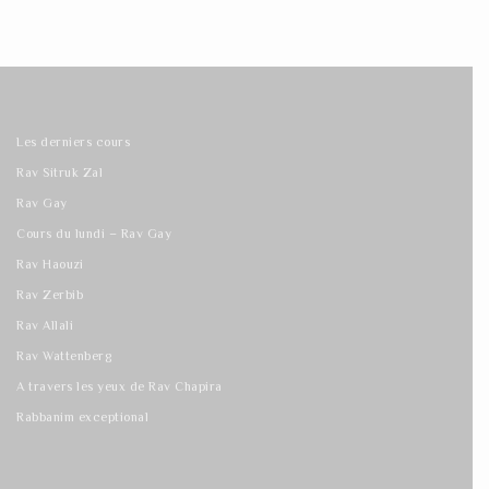
Les derniers cours
Rav Sitruk Zal
Rav Gay
Cours du lundi – Rav Gay
Rav Haouzi
Rav Zerbib
Rav Allali
Rav Wattenberg
A travers les yeux de Rav Chapira
Rabbanim exceptional