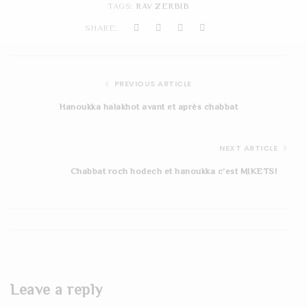
TAGS:
RAV ZERBIB
t
SHARE:
i
o
PREVIOUS ARTICLE
n
Hanoukka halakhot avant et après chabbat
NEXT ARTICLE
Chabbat roch hodech et hanoukka c’est MIKETS!
Leave a reply