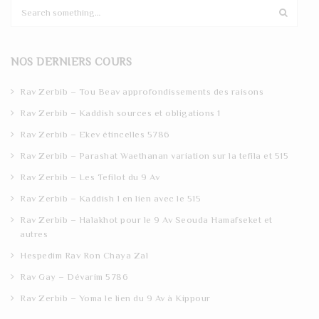
S
e
a
r
NOS DERNIERS COURS
c
h
Rav Zerbib – Tou Beav approfondissements des raisons
Rav Zerbib – Kaddish sources et obligations 1
Rav Zerbib – Ekev étincelles 5786
Rav Zerbib – Parashat Waethanan variation sur la tefila et 515
Rav Zerbib – Les Tefilot du 9 Av
Rav Zerbib – Kaddish 1 en lien avec le 515
Rav Zerbib – Halakhot pour le 9 Av Seouda Hamafseket et
autres
Hespedim Rav Ron Chaya Zal
Rav Gay – Dévarim 5786
Rav Zerbib – Yoma le lien du 9 Av à Kippour