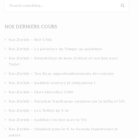
S
e
a
r
NOS DERNIERS COURS
c
h
Rav Zerbib – Réé 5786
Rav Zerbib – La présence du Temple au quotidien
Rav Zerbib – Bénédiction du mois d’elloul et son lien avec
Tishri
Rav Zerbib – Tou Beav approfondissements des raisons
Rav Zerbib – Kaddish sources et obligations 1
Rav Zerbib – Ekev étincelles 5786
Rav Zerbib – Parashat Waethanan variation sur la tefila et 515
Rav Zerbib – Les Tefilot du 9 Av
Rav Zerbib – Kaddish 1 en lien avec le 515
Rav Zerbib – Halakhot pour le 9 Av Seouda Hamafseket et
autres