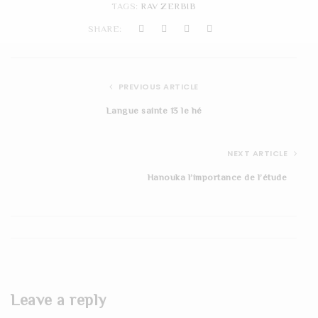
TAGS:
RAV ZERBIB
t
SHARE:
i
o
PREVIOUS ARTICLE
n
Langue sainte 13 le hé
NEXT ARTICLE
Hanouka l’importance de l’étude
Leave a reply