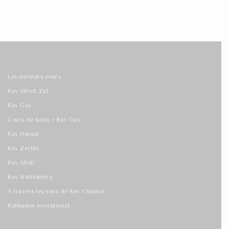
Les derniers cours
Rav Sitruk Zal
Rav Gay
Cours du lundi – Rav Gay
Rav Haouzi
Rav Zerbib
Rav Allali
Rav Wattenberg
A travers les yeux de Rav Chapira
Rabbanim exceptional