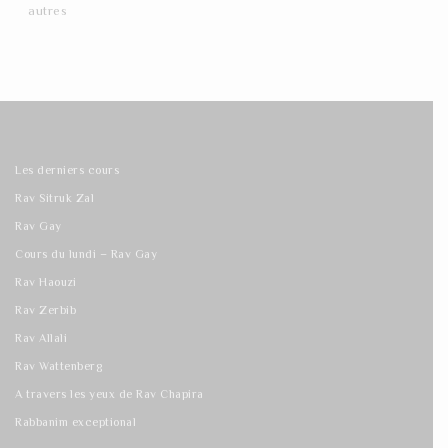
autres
Les derniers cours
Rav Sitruk Zal
Rav Gay
Cours du lundi – Rav Gay
Rav Haouzi
Rav Zerbib
Rav Allali
Rav Wattenberg
A travers les yeux de Rav Chapira
Rabbanim exceptional