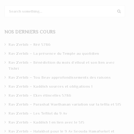
S
e
a
r
NOS DERNIERS COURS
c
h
Rav Zerbib – Réé 5786
Rav Zerbib – La présence du Temple au quotidien
Rav Zerbib – Bénédiction du mois d’elloul et son lien avec
Tishri
Rav Zerbib – Tou Beav approfondissements des raisons
Rav Zerbib – Kaddish sources et obligations 1
Rav Zerbib – Ekev étincelles 5786
Rav Zerbib – Parashat Waethanan variation sur la tefila et 515
Rav Zerbib – Les Tefilot du 9 Av
Rav Zerbib – Kaddish 1 en lien avec le 515
Rav Zerbib – Halakhot pour le 9 Av Seouda Hamafseket et