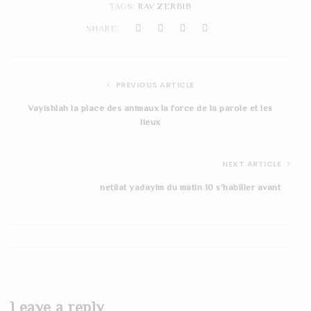
TAGS:
RAV ZERBIB
t
SHARE:
i
o
PREVIOUS ARTICLE
n
Vayishlah la place des animaux la force de la parole et les
lieux
NEXT ARTICLE
netilat yadayim du matin 10 s’habiller avant
Leave a reply