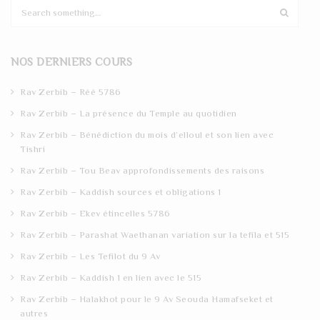
S
e
a
r
NOS DERNIERS COURS
c
h
Rav Zerbib – Réé 5786
Rav Zerbib – La présence du Temple au quotidien
Rav Zerbib – Bénédiction du mois d’elloul et son lien avec
Tishri
Rav Zerbib – Tou Beav approfondissements des raisons
Rav Zerbib – Kaddish sources et obligations 1
Rav Zerbib – Ekev étincelles 5786
Rav Zerbib – Parashat Waethanan variation sur la tefila et 515
Rav Zerbib – Les Tefilot du 9 Av
Rav Zerbib – Kaddish 1 en lien avec le 515
Rav Zerbib – Halakhot pour le 9 Av Seouda Hamafseket et
autres