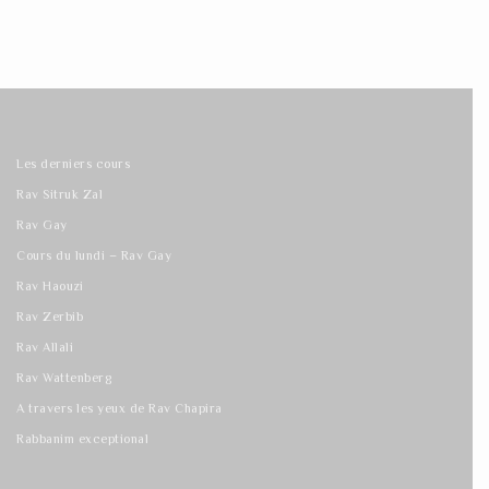
Les derniers cours
Rav Sitruk Zal
Rav Gay
Cours du lundi – Rav Gay
Rav Haouzi
Rav Zerbib
Rav Allali
Rav Wattenberg
A travers les yeux de Rav Chapira
Rabbanim exceptional