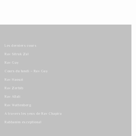
Les derniers cours
Rav Sitruk Zal
Rav Gay
Cours du lundi – Rav Gay
Rav Haouzi
Rav Zerbib
Rav Allali
Rav Wattenberg
A travers les yeux de Rav Chapira
Rabbanim exceptional