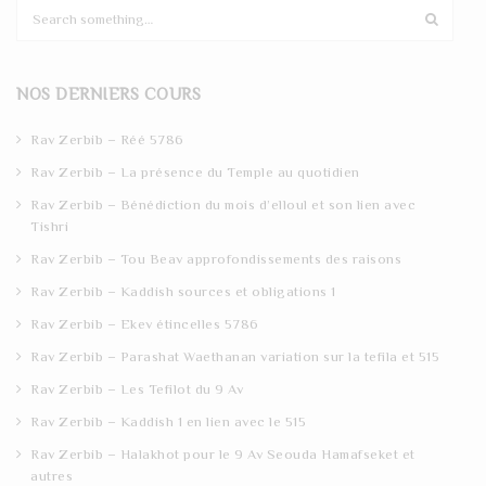
S
e
a
r
NOS DERNIERS COURS
c
h
Rav Zerbib – Réé 5786
Rav Zerbib – La présence du Temple au quotidien
Rav Zerbib – Bénédiction du mois d’elloul et son lien avec
Tishri
Rav Zerbib – Tou Beav approfondissements des raisons
Rav Zerbib – Kaddish sources et obligations 1
Rav Zerbib – Ekev étincelles 5786
Rav Zerbib – Parashat Waethanan variation sur la tefila et 515
Rav Zerbib – Les Tefilot du 9 Av
Rav Zerbib – Kaddish 1 en lien avec le 515
Rav Zerbib – Halakhot pour le 9 Av Seouda Hamafseket et
autres