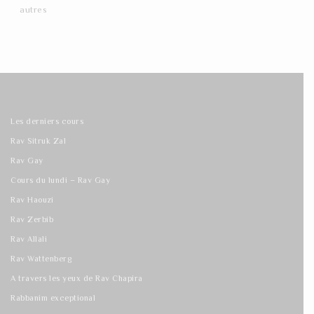
autres
Les derniers cours
Rav Sitruk Zal
Rav Gay
Cours du lundi – Rav Gay
Rav Haouzi
Rav Zerbib
Rav Allali
Rav Wattenberg
A travers les yeux de Rav Chapira
Rabbanim exceptional