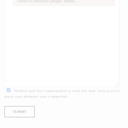
Failed to initialize plugin: wplink
Failed to initialize plugin: wplink
Notifiez-moi des commentaires à venir par mail. Vous pouvez
aussi
vous abonner
sans commenter.