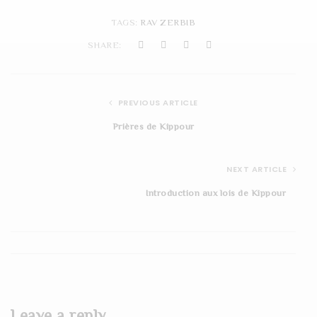
t
TAGS:
RAV ZERBIB
i
SHARE:
o
n
PREVIOUS ARTICLE
Prières de Kippour
NEXT ARTICLE
Introduction aux lois de Kippour
Leave a reply