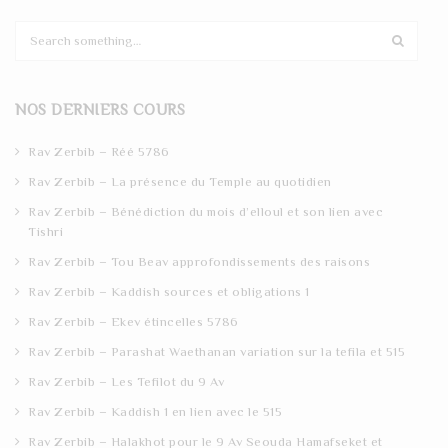
S
e
a
r
NOS DERNIERS COURS
c
h
Rav Zerbib – Réé 5786
Rav Zerbib – La présence du Temple au quotidien
Rav Zerbib – Bénédiction du mois d’elloul et son lien avec
Tishri
Rav Zerbib – Tou Beav approfondissements des raisons
Rav Zerbib – Kaddish sources et obligations 1
Rav Zerbib – Ekev étincelles 5786
Rav Zerbib – Parashat Waethanan variation sur la tefila et 515
Rav Zerbib – Les Tefilot du 9 Av
Rav Zerbib – Kaddish 1 en lien avec le 515
Rav Zerbib – Halakhot pour le 9 Av Seouda Hamafseket et