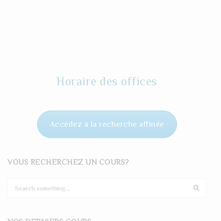
Horaire des offices
Accédez à la recherche affinée
VOUS RECHERCHEZ UN COURS?
S
e
a
r