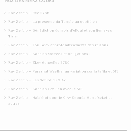
NOS DERNIERS COURS
c
h
Rav Zerbib – Réé 5786
Rav Zerbib – La présence du Temple au quotidien
Rav Zerbib – Bénédiction du mois d’elloul et son lien avec
Tishri
Rav Zerbib – Tou Beav approfondissements des raisons
Rav Zerbib – Kaddish sources et obligations 1
Rav Zerbib – Ekev étincelles 5786
Rav Zerbib – Parashat Waethanan variation sur la tefila et 515
Rav Zerbib – Les Tefilot du 9 Av
Rav Zerbib – Kaddish 1 en lien avec le 515
Rav Zerbib – Halakhot pour le 9 Av Seouda Hamafseket et
autres