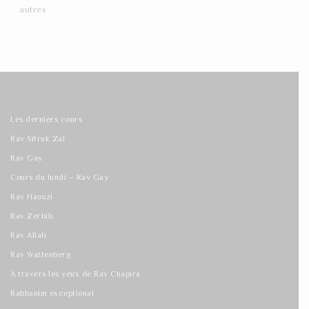
autres
Les derniers cours
Rav Sitruk Zal
Rav Gay
Cours du lundi – Rav Gay
Rav Haouzi
Rav Zerbib
Rav Allali
Rav Wattenberg
A travers les yeux de Rav Chapira
Rabbanim exceptional