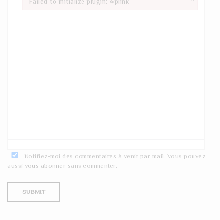
Failed to initialize plugin: wplink
Failed to initialize plugin: wplink
Notifiez-moi des commentaires à venir par mail. Vous pouvez
aussi
vous abonner
sans commenter.