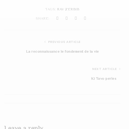
t
TAGS:
RAV ZERBIB
i
SHARE:
o
n
PREVIOUS ARTICLE
La reconnaissance le fondement de la vie
NEXT ARTICLE
Ki Tavo perles
Leave a reply