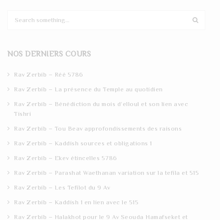
S
e
a
r
NOS DERNIERS COURS
c
h
Rav Zerbib – Réé 5786
Rav Zerbib – La présence du Temple au quotidien
Rav Zerbib – Bénédiction du mois d’elloul et son lien avec
Tishri
Rav Zerbib – Tou Beav approfondissements des raisons
Rav Zerbib – Kaddish sources et obligations 1
Rav Zerbib – Ekev étincelles 5786
Rav Zerbib – Parashat Waethanan variation sur la tefila et 515
Rav Zerbib – Les Tefilot du 9 Av
Rav Zerbib – Kaddish 1 en lien avec le 515
Rav Zerbib – Halakhot pour le 9 Av Seouda Hamafseket et