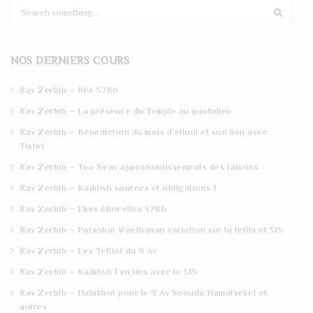
S
e
a
r
NOS DERNIERS COURS
c
h
Rav Zerbib – Réé 5786
Rav Zerbib – La présence du Temple au quotidien
Rav Zerbib – Bénédiction du mois d’elloul et son lien avec
Tishri
Rav Zerbib – Tou Beav approfondissements des raisons
Rav Zerbib – Kaddish sources et obligations 1
Rav Zerbib – Ekev étincelles 5786
Rav Zerbib – Parashat Waethanan variation sur la tefila et 515
Rav Zerbib – Les Tefilot du 9 Av
Rav Zerbib – Kaddish 1 en lien avec le 515
Rav Zerbib – Halakhot pour le 9 Av Seouda Hamafseket et
autres