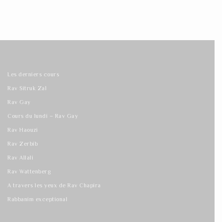
Les derniers cours
Rav Sitruk Zal
Rav Gay
Cours du lundi – Rav Gay
Rav Haouzi
Rav Zerbib
Rav Allali
Rav Wattenberg
A travers les yeux de Rav Chapira
Rabbanim exceptional