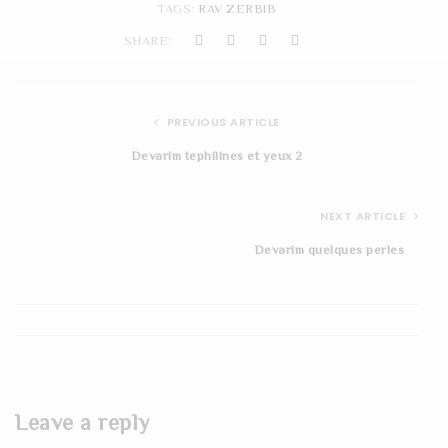
TAGS:
RAV ZERBIB
t
SHARE:
i
o
PREVIOUS ARTICLE
n
Devarim tephilines et yeux 2
NEXT ARTICLE
Devarim quelques perles
Leave a reply