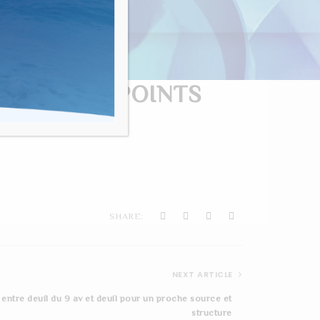
nvivialité"
AT EN 30 POINTS
SHARE:
NEXT ARTICLE
 entre deuil du 9 av et deuil pour un proche source et
structure