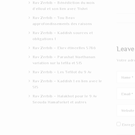
Rav Zerbib – Bénédiction du mois
d’elloul et son lien avec Tishri
Rav Zerbib – Tou Beav
approfondissements des raisons
Rav Zerbib – Kaddish sources et
obligations 1
Leave
Rav Zerbib – Ekev étincelles 5786
Rav Zerbib – Parashat Waethanan
Votre adr
variation sur la tefila et 515
Rav Zerbib – Les Tefilot du 9 Av
Rav Zerbib – Kaddish 1 en lien avec le
515
Rav Zerbib – Halakhot pour le 9 Av
Seouda Hamafseket et autres
Enregi