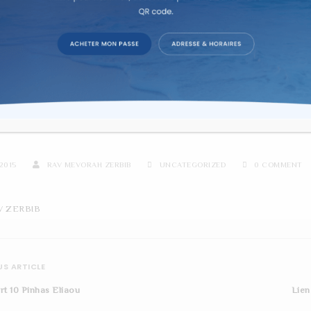
re d'étude sur texte dans la co
N BET HAMIKDACH ET CHABB
2015
RAV MEVORAH ZERBIB
UNCATEGORIZED
0 COMMENT
V ZERBIB
S ARTICLE
rt 10 Pinhas Eliaou
Lien