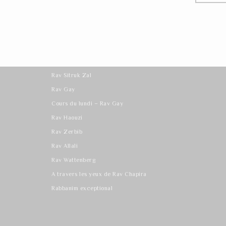
Les derniers cours
Rav Sitruk Zal
Rav Gay
Cours du lundi – Rav Gay
Rav Haouzi
Rav Zerbib
Rav Allali
Rav Wattenberg
A travers les yeux de Rav Chapira
Rabbanim exceptional