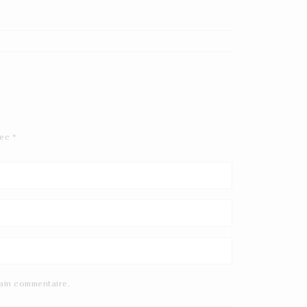
vec
*
ain commentaire.