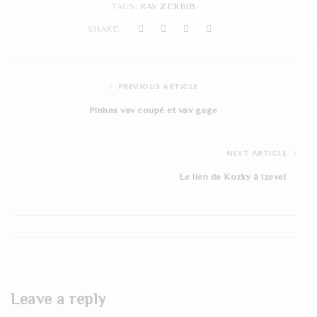
TAGS:
RAV ZERBIB
t
SHARE:
i
o
PREVIOUS ARTICLE
n
Pinhas vav coupé et vav gage
NEXT ARTICLE
Le lien de Kozky à Izevel
Leave a reply