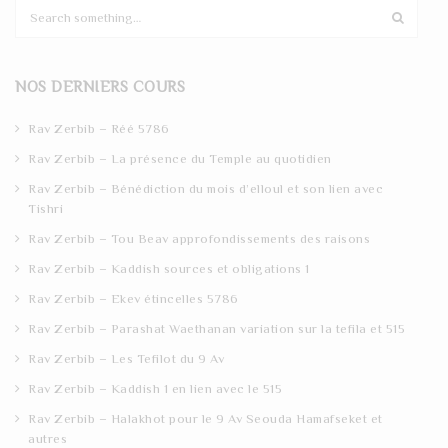
S
e
a
r
NOS DERNIERS COURS
c
h
Rav Zerbib – Réé 5786
Rav Zerbib – La présence du Temple au quotidien
Rav Zerbib – Bénédiction du mois d’elloul et son lien avec
Tishri
Rav Zerbib – Tou Beav approfondissements des raisons
Rav Zerbib – Kaddish sources et obligations 1
Rav Zerbib – Ekev étincelles 5786
Rav Zerbib – Parashat Waethanan variation sur la tefila et 515
Rav Zerbib – Les Tefilot du 9 Av
Rav Zerbib – Kaddish 1 en lien avec le 515
Rav Zerbib – Halakhot pour le 9 Av Seouda Hamafseket et
autres