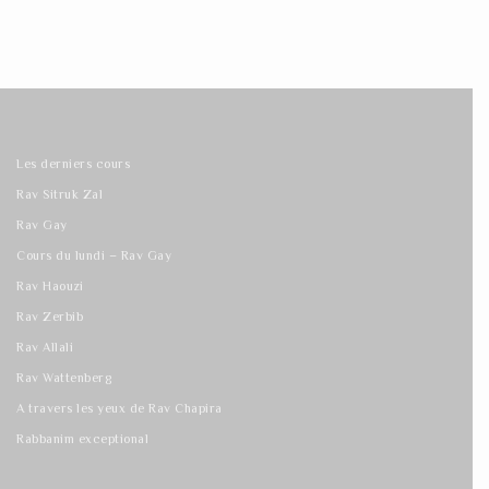
Les derniers cours
Rav Sitruk Zal
Rav Gay
Cours du lundi – Rav Gay
Rav Haouzi
Rav Zerbib
Rav Allali
Rav Wattenberg
A travers les yeux de Rav Chapira
Rabbanim exceptional