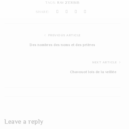
TAGS:
RAV ZERBIB
t
SHARE:
i
o
PREVIOUS ARTICLE
n
Des nombres des noms et des prières
NEXT ARTICLE
Chavouot lois de la veillée
Leave a reply