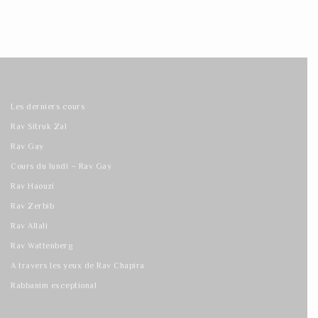
Les derniers cours
Rav Sitruk Zal
Rav Gay
Cours du lundi – Rav Gay
Rav Haouzi
Rav Zerbib
Rav Allali
Rav Wattenberg
A travers les yeux de Rav Chapira
Rabbanim exceptional