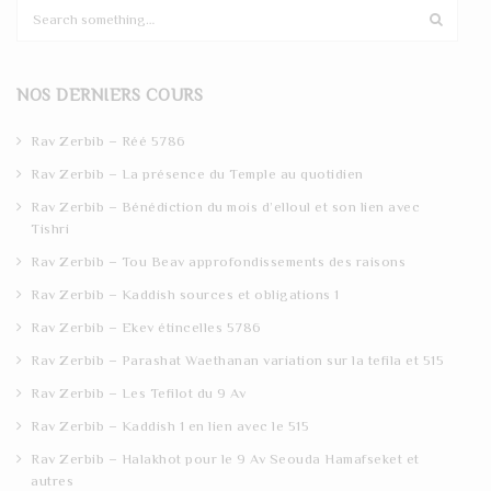
S
e
a
r
NOS DERNIERS COURS
c
h
Rav Zerbib – Réé 5786
Rav Zerbib – La présence du Temple au quotidien
Rav Zerbib – Bénédiction du mois d’elloul et son lien avec
Tishri
Rav Zerbib – Tou Beav approfondissements des raisons
Rav Zerbib – Kaddish sources et obligations 1
Rav Zerbib – Ekev étincelles 5786
Rav Zerbib – Parashat Waethanan variation sur la tefila et 515
Rav Zerbib – Les Tefilot du 9 Av
Rav Zerbib – Kaddish 1 en lien avec le 515
Rav Zerbib – Halakhot pour le 9 Av Seouda Hamafseket et
autres