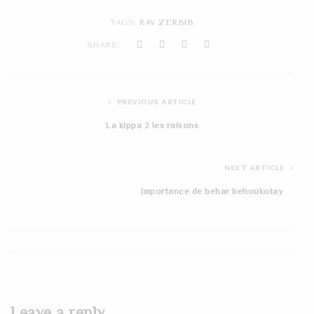
t
TAGS:
RAV ZERBIB
i
SHARE:
o
n
PREVIOUS ARTICLE
La kippa 2 les raisons
NEXT ARTICLE
Importance de behar behoukotay
Leave a reply