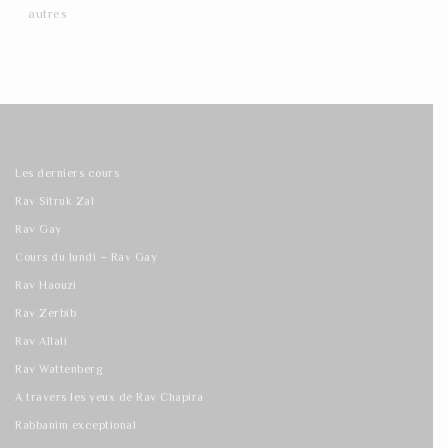
autres
Les derniers cours
Rav Sitruk Zal
Rav Gay
Cours du lundi – Rav Gay
Rav Haouzi
Rav Zerbib
Rav Allali
Rav Wattenberg
A travers les yeux de Rav Chapira
Rabbanim exceptional