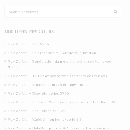
S
e
a
r
NOS DERNIERS COURS
c
h
Rav Zerbib – Réé 5786
Rav Zerbib – La présence du Temple au quotidien
Rav Zerbib – Bénédiction du mois d’elloul et son lien avec
Tishri
Rav Zerbib – Tou Beav approfondissements des raisons
Rav Zerbib – Kaddish sources et obligations 1
Rav Zerbib – Ekev étincelles 5786
Rav Zerbib – Parashat Waethanan variation sur la tefila et 515
Rav Zerbib – Les Tefilot du 9 Av
Rav Zerbib – Kaddish 1 en lien avec le 515
Rav Zerbib – Halakhot pour le 9 Av Seouda Hamafseket et