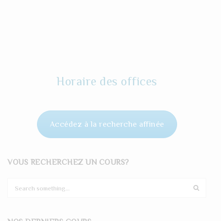
Horaire des offices
Accédez à la recherche affinée
VOUS RECHERCHEZ UN COURS?
S
e
a
r