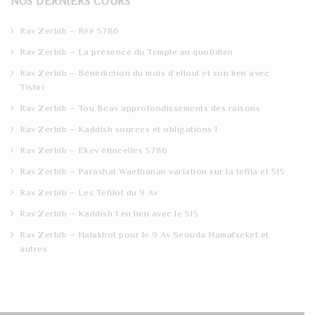
NOS DERNIERS COURS
c
h
Rav Zerbib – Réé 5786
Rav Zerbib – La présence du Temple au quotidien
Rav Zerbib – Bénédiction du mois d’elloul et son lien avec
Tishri
Rav Zerbib – Tou Beav approfondissements des raisons
Rav Zerbib – Kaddish sources et obligations 1
Rav Zerbib – Ekev étincelles 5786
Rav Zerbib – Parashat Waethanan variation sur la tefila et 515
Rav Zerbib – Les Tefilot du 9 Av
Rav Zerbib – Kaddish 1 en lien avec le 515
Rav Zerbib – Halakhot pour le 9 Av Seouda Hamafseket et
autres