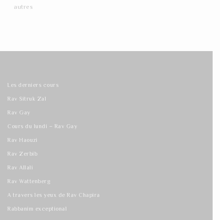
autres
Les derniers cours
Rav Sitruk Zal
Rav Gay
Cours du lundi – Rav Gay
Rav Haouzi
Rav Zerbib
Rav Allali
Rav Wattenberg
A travers les yeux de Rav Chapira
Rabbanim exceptional