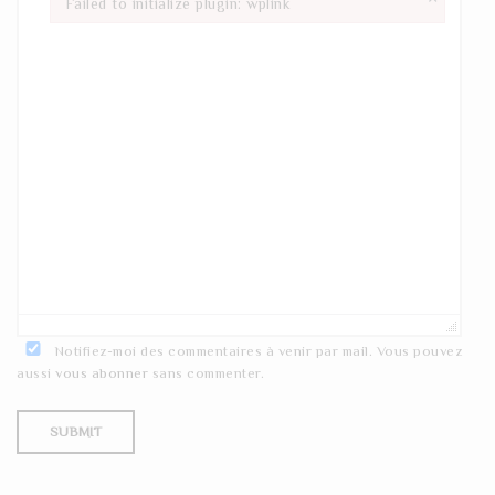
Failed to initialize plugin: wplink
Failed to initialize plugin: wplink
Notifiez-moi des commentaires à venir par mail. Vous pouvez
aussi
vous abonner
sans commenter.