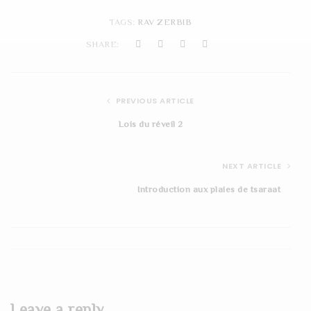
t
TAGS:
RAV ZERBIB
i
SHARE:
o
n
PREVIOUS ARTICLE
Lois du réveil 2
NEXT ARTICLE
Introduction aux plaies de tsaraat
Leave a reply