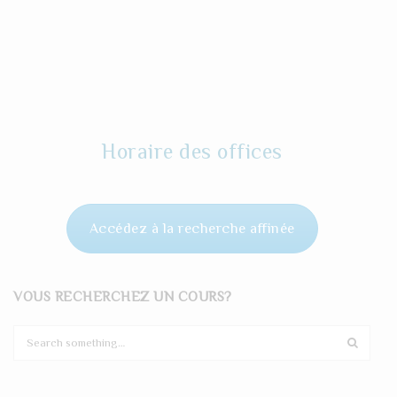
Horaire des offices
Accédez à la recherche affinée
VOUS RECHERCHEZ UN COURS?
S
e
a
r