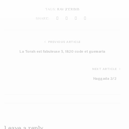
t
TAGS:
RAV ZERBIB
i
SHARE:
o
n
PREVIOUS ARTICLE
La Torah est fabuleuse 3, 1820 code et guemaria
NEXT ARTICLE
Haggada 2/2
Leave a reply