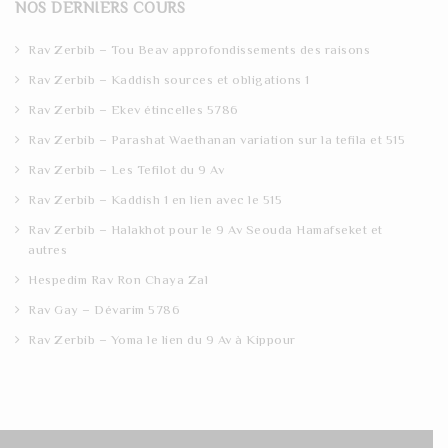
NOS DERNIERS COURS
c
h
Rav Zerbib – Tou Beav approfondissements des raisons
Rav Zerbib – Kaddish sources et obligations 1
Rav Zerbib – Ekev étincelles 5786
Rav Zerbib – Parashat Waethanan variation sur la tefila et 515
Rav Zerbib – Les Tefilot du 9 Av
Rav Zerbib – Kaddish 1 en lien avec le 515
Rav Zerbib – Halakhot pour le 9 Av Seouda Hamafseket et
autres
Hespedim Rav Ron Chaya Zal
Rav Gay – Dévarim 5786
Rav Zerbib – Yoma le lien du 9 Av à Kippour