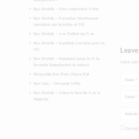
Rav Zerbib – Ekev étincelles 5786
Rav Zerbib – Parashat Waethanan
variation sur la tefila et 515
Rav Zerbib – Les Tefilot du 9 Av
Rav Zerbib – Kaddish 1 en lien avec le
Leave
515
Rav Zerbib – Halakhot pour le 9 Av
Votre adr
Seouda Hamafseket et autres
Hespedim Rav Ron Chaya Zal
Rav Gay – Dévarim 5786
Rav Zerbib – Yoma le lien du 9 Av à
Kippour
Enregi