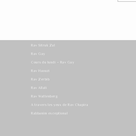
Les derniers cours
Rav Sitruk Zal
Rav Gay
Cours du lundi – Rav Gay
Rav Haouzi
Rav Zerbib
Rav Allali
Rav Wattenberg
A travers les yeux de Rav Chapira
Rabbanim exceptional