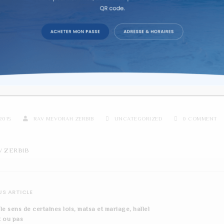
re d'étude sur texte dans la co
SAH EN QUELQUES QUESTI
2015
RAV MEVORAH ZERBIB
UNCATEGORIZED
0 COMMENT
V ZERBIB
S ARTICLE
le sens de certaines lois, matsa et mariage, hallel
 ou pas