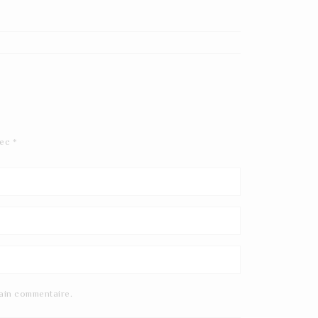
vec
*
ain commentaire.