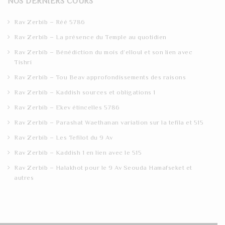
NOS DERNIERS COURS
c
h
Rav Zerbib – Réé 5786
Rav Zerbib – La présence du Temple au quotidien
Rav Zerbib – Bénédiction du mois d’elloul et son lien avec
Tishri
Rav Zerbib – Tou Beav approfondissements des raisons
Rav Zerbib – Kaddish sources et obligations 1
Rav Zerbib – Ekev étincelles 5786
Rav Zerbib – Parashat Waethanan variation sur la tefila et 515
Rav Zerbib – Les Tefilot du 9 Av
Rav Zerbib – Kaddish 1 en lien avec le 515
Rav Zerbib – Halakhot pour le 9 Av Seouda Hamafseket et
autres