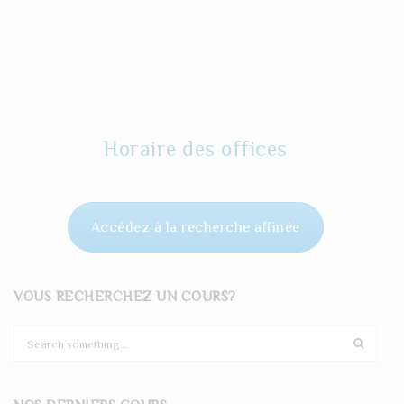
Horaire des offices
Accédez à la recherche affinée
VOUS RECHERCHEZ UN COURS?
S
e
a
r