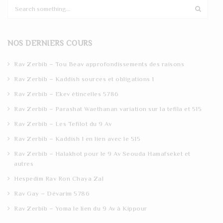
S
e
a
r
NOS DERNIERS COURS
c
h
Rav Zerbib – Tou Beav approfondissements des raisons
Rav Zerbib – Kaddish sources et obligations 1
Rav Zerbib – Ekev étincelles 5786
Rav Zerbib – Parashat Waethanan variation sur la tefila et 515
Rav Zerbib – Les Tefilot du 9 Av
Rav Zerbib – Kaddish 1 en lien avec le 515
Rav Zerbib – Halakhot pour le 9 Av Seouda Hamafseket et
autres
Hespedim Rav Ron Chaya Zal
Rav Gay – Dévarim 5786
Rav Zerbib – Yoma le lien du 9 Av à Kippour