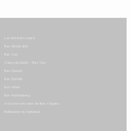
Les derniers cours
Rav Sitruk Zal
Rav Gay
Cours du lundi – Rav Gay
Rav Haouzi
Rav Zerbib
Rav Allali
Rav Wattenberg
A travers les yeux de Rav Chapira
Rabbanim exceptional