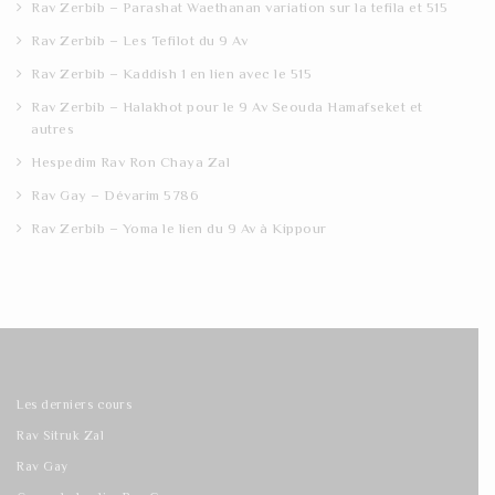
Rav Zerbib – Parashat Waethanan variation sur la tefila et 515
Rav Zerbib – Les Tefilot du 9 Av
Rav Zerbib – Kaddish 1 en lien avec le 515
Rav Zerbib – Halakhot pour le 9 Av Seouda Hamafseket et
autres
Hespedim Rav Ron Chaya Zal
Rav Gay – Dévarim 5786
Rav Zerbib – Yoma le lien du 9 Av à Kippour
Les derniers cours
Rav Sitruk Zal
Rav Gay