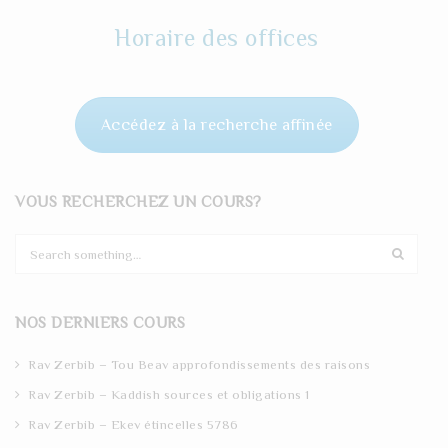
Horaire des offices
Accédez à la recherche affinée
VOUS RECHERCHEZ UN COURS?
S
e
a
r
NOS DERNIERS COURS
c
h
Rav Zerbib – Tou Beav approfondissements des raisons
Rav Zerbib – Kaddish sources et obligations 1
Rav Zerbib – Ekev étincelles 5786