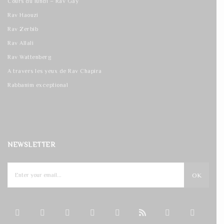
Cours du lundi – Rav Gay
Rav Haouzi
Rav Zerbib
Rav Allali
Rav Wattenberg
A travers les yeux de Rav Chapira
Rabbanim exceptional
NEWSLETTER
OK