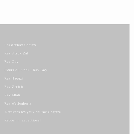
Les derniers cours
Rav Sitruk Zal
Rav Gay
Cours du lundi – Rav Gay
Rav Haouzi
Rav Zerbib
Rav Allali
Rav Wattenberg
A travers les yeux de Rav Chapira
Rabbanim exceptional