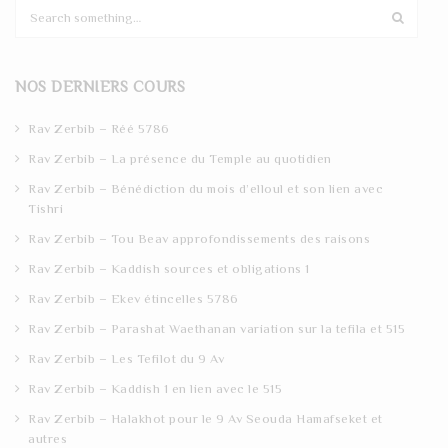
S
e
a
r
NOS DERNIERS COURS
c
h
Rav Zerbib – Réé 5786
Rav Zerbib – La présence du Temple au quotidien
Rav Zerbib – Bénédiction du mois d’elloul et son lien avec
Tishri
Rav Zerbib – Tou Beav approfondissements des raisons
Rav Zerbib – Kaddish sources et obligations 1
Rav Zerbib – Ekev étincelles 5786
Rav Zerbib – Parashat Waethanan variation sur la tefila et 515
Rav Zerbib – Les Tefilot du 9 Av
Rav Zerbib – Kaddish 1 en lien avec le 515
Rav Zerbib – Halakhot pour le 9 Av Seouda Hamafseket et
autres