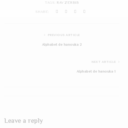
TAGS:
RAV ZERBIB
t
SHARE:
i
o
PREVIOUS ARTICLE
n
Alphabet de hanouka 2
NEXT ARTICLE
Alphabet de hanouka 1
Leave a reply