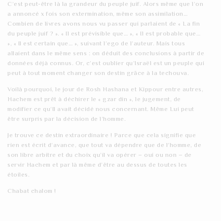
C’est peut-être là la grandeur du peuple juif. Alors même que l’on
a annoncé x fois son extermination, même son assimilation…
Combien de livres avons nous vu passer qui parlaient de « La fin
du peuple juif ? ». « Il est prévisible que… », « Il est probable que…
», « Il est certain que… », suivant l’ego de l’auteur. Mais tous
allaient dans le même sens : on déduit des conclusions à partir de
données déjà connus. Or, c’est oublier qu’Israël est un peuple qui
peut à tout moment changer son destin grâce à la techouva.
Voilà pourquoi, le jour de Rosh Hashana et Kippour entre autres,
Hachem est prêt à déchirer le « gzar din », le jugement, de
modifier ce qu’Il avait décidé nous concernant. Même Lui peut
être surpris par la décision de l’homme.
Je trouve ce destin extraordinaire ! Parce que cela signifie que
rien est écrit d’avance, que tout va dépendre que de l’homme, de
son libre arbitre et du choix qu’il va opérer – oui ou non – de
servir Hachem et par là même d’être au dessus de toutes les
étoiles.
Chabat chalom !