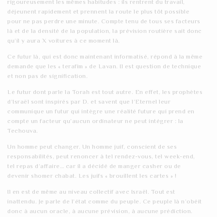
rigoureusement les mêmes habitudes : ils rentrent du travail,
déjeunent rapidement et prennent la route le plus tôt possible
pour ne pas perdre une minute. Compte tenu de tous ses facteurs
là et de la densité de la population, la prévision routière sait donc
qu’il y aura X voitures à ce moment là.
Ce futur là, qui est donc maintenant informatisé, répond à la même
demande que les « terafim » de Lavan. Il est question de technique
et non pas de signification.
Le futur dont parle la Torah est tout autre. En effet, les prophètes
d’Israël sont inspirés par D. et savent que l’Eternel leur
communique un futur qui intègre une réalité future qui prend en
compte un facteur qu’aucun ordinateur ne peut intégrer : la
Techouva.
Un homme peut changer. Un homme juif, conscient de ses
responsabilités, peut renoncer à tel rendez-vous, tel week-end,
tel repas d’affaire… car il a décidé de manger casher ou de
devenir shomer chabat. Les juifs « brouillent les cartes » !
Il en est de même au niveau collectif avec Israël. Tout est
inattendu. Je parle de l’état comme du peuple. Ce peuple là n’obéit
donc à aucun oracle, à aucune prévision, à aucune prédiction.