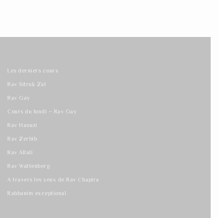
Les derniers cours
Rav Sitruk Zal
Rav Gay
Cours du lundi – Rav Gay
Rav Haouzi
Rav Zerbib
Rav Allali
Rav Wattenberg
A travers les yeux de Rav Chapira
Rabbanim exceptional