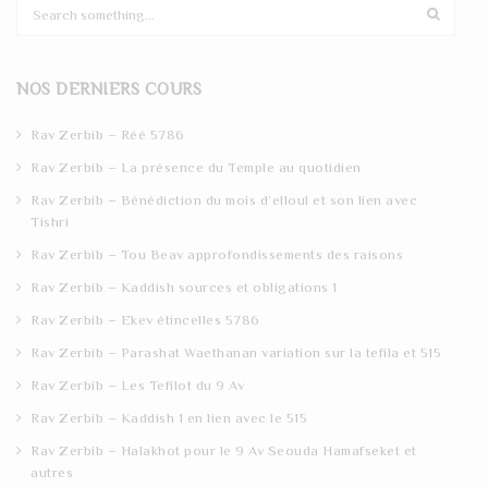
S
e
a
r
NOS DERNIERS COURS
c
h
Rav Zerbib – Réé 5786
Rav Zerbib – La présence du Temple au quotidien
Rav Zerbib – Bénédiction du mois d’elloul et son lien avec
Tishri
Rav Zerbib – Tou Beav approfondissements des raisons
Rav Zerbib – Kaddish sources et obligations 1
Rav Zerbib – Ekev étincelles 5786
Rav Zerbib – Parashat Waethanan variation sur la tefila et 515
Rav Zerbib – Les Tefilot du 9 Av
Rav Zerbib – Kaddish 1 en lien avec le 515
Rav Zerbib – Halakhot pour le 9 Av Seouda Hamafseket et
autres