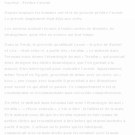
Vayetsé : Prédire l’avenir
t
Depuis toujours les hommes ont rêvé de pouvoir prédire l’avenir.
i
Le prévoir simplement était déjà une vertu
o
Les anciens avaient recours à toutes sortes de divinités, de
stratagèmes, pour être en avance sur leur temps.
n
Dans la Torah, le procédé qu’utilisait Lavan – le père de Rachel
et Léa – était celui-ci, à partir des « terafim. » Le midrash dans
Terouma nous donne l’étymologie du mot « Terafim », qui pourrait
donc designer des idoles domestiques, que l’on gardait à la
maison. Il les interrogeait pour connaitre l avenir. Apparemment,
même Yossef en Egypte, procédait de même avec un verre, un «
koss », une coupe avec laquelle il procédait à des divinations
pour savoir ce qui allait se passer. Ce comportement n’est ni
condamnable ni recommandable mais nécessite compréhension.
En effet, le midrash dans terouma fait venir l’étymologie du mot «
terafim » : « rifyon yadayim », c’est-à-dire : la faiblesse de la main.
Et le midrash nous dit que les terafim etaient en fait comme de
petites idoles qui ressemblaient à des bebes qui etaient modelés à
partir d’argile. L’artisan ou le potier qui les fabriquait,
commencait avec la main droite pour les terminer avec la main