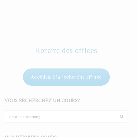
Horaire des offices
Accédez à la recherche affinée
VOUS RECHERCHEZ UN COURS?
S
e
a
r