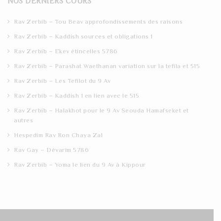
NOS DERNIERS COURS
c
h
Rav Zerbib – Tou Beav approfondissements des raisons
Rav Zerbib – Kaddish sources et obligations 1
Rav Zerbib – Ekev étincelles 5786
Rav Zerbib – Parashat Waethanan variation sur la tefila et 515
Rav Zerbib – Les Tefilot du 9 Av
Rav Zerbib – Kaddish 1 en lien avec le 515
Rav Zerbib – Halakhot pour le 9 Av Seouda Hamafseket et
autres
Hespedim Rav Ron Chaya Zal
Rav Gay – Dévarim 5786
Rav Zerbib – Yoma le lien du 9 Av à Kippour