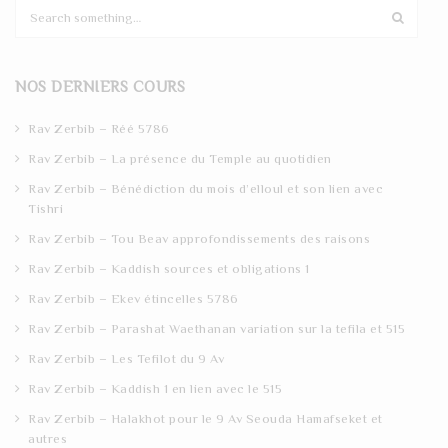
S
e
a
r
NOS DERNIERS COURS
c
h
Rav Zerbib – Réé 5786
Rav Zerbib – La présence du Temple au quotidien
Rav Zerbib – Bénédiction du mois d’elloul et son lien avec
Tishri
Rav Zerbib – Tou Beav approfondissements des raisons
Rav Zerbib – Kaddish sources et obligations 1
Rav Zerbib – Ekev étincelles 5786
Rav Zerbib – Parashat Waethanan variation sur la tefila et 515
Rav Zerbib – Les Tefilot du 9 Av
Rav Zerbib – Kaddish 1 en lien avec le 515
Rav Zerbib – Halakhot pour le 9 Av Seouda Hamafseket et
autres