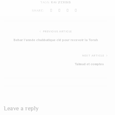
TAGS:
RAV ZERBIB
t
SHARE:
i
o
PREVIOUS ARTICLE
n
Behar l’année chabbatique clé pour recevoir la Torah
NEXT ARTICLE
Talmud et comptes
Leave a reply