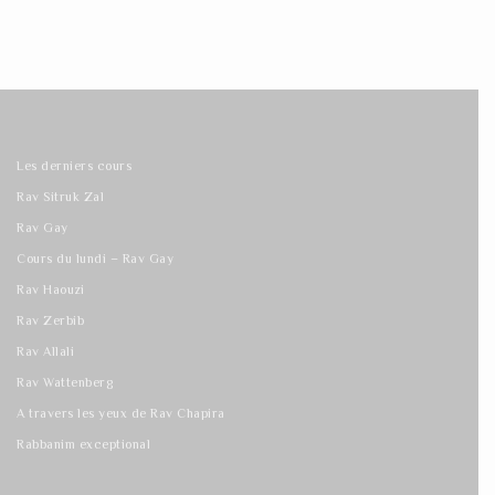
Les derniers cours
Rav Sitruk Zal
Rav Gay
Cours du lundi – Rav Gay
Rav Haouzi
Rav Zerbib
Rav Allali
Rav Wattenberg
A travers les yeux de Rav Chapira
Rabbanim exceptional