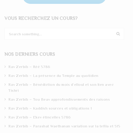
VOUS RECHERCHEZ UN COURS?
S
e
a
r
NOS DERNIERS COURS
c
h
Rav Zerbib – Réé 5786
Rav Zerbib – La présence du Temple au quotidien
Rav Zerbib – Bénédiction du mois d’elloul et son lien avec
Tishri
Rav Zerbib – Tou Beav approfondissements des raisons
Rav Zerbib – Kaddish sources et obligations 1
Rav Zerbib – Ekev étincelles 5786
Rav Zerbib – Parashat Waethanan variation sur la tefila et 515