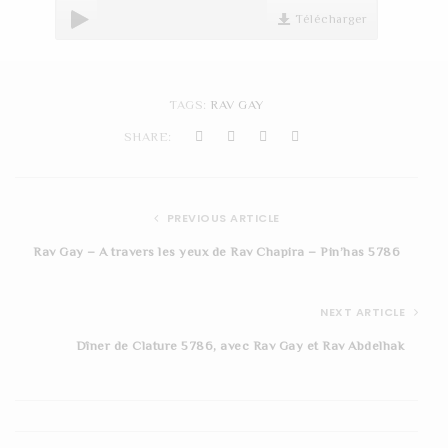
t
Télécharger
i
o
TAGS:
RAV GAY
n
SHARE:
PREVIOUS ARTICLE
Rav Gay – A travers les yeux de Rav Chapira – Pin’has 5786
NEXT ARTICLE
Dîner de Clature 5786, avec Rav Gay et Rav Abdelhak