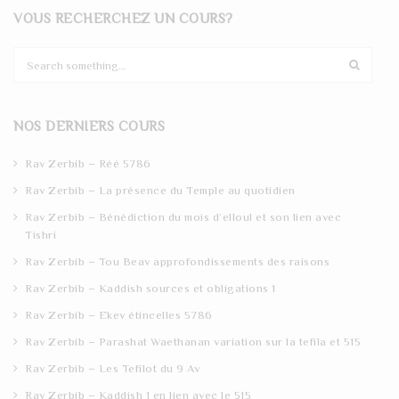
VOUS RECHERCHEZ UN COURS?
S
e
a
r
NOS DERNIERS COURS
c
h
Rav Zerbib – Réé 5786
Rav Zerbib – La présence du Temple au quotidien
Rav Zerbib – Bénédiction du mois d’elloul et son lien avec
Tishri
Rav Zerbib – Tou Beav approfondissements des raisons
Rav Zerbib – Kaddish sources et obligations 1
Rav Zerbib – Ekev étincelles 5786
Rav Zerbib – Parashat Waethanan variation sur la tefila et 515
Rav Zerbib – Les Tefilot du 9 Av
Rav Zerbib – Kaddish 1 en lien avec le 515