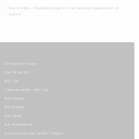
Rav Zerbib – Halakhot pour le 9 Av Seouda Hamafseket et
autres
Les derniers cours
Rav Sitruk Zal
Rav Gay
Cours du lundi – Rav Gay
Rav Haouzi
Rav Zerbib
Rav Allali
Rav Wattenberg
A travers les yeux de Rav Chapira